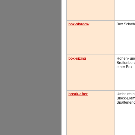
box-shadow
Box Schatt
box-sizing
Höhen- un
Breitenbe
einer Box
break-after
Umbruch hi
Block-Elem
Spaltenen