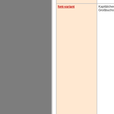
font-variant
Kapitälchen
Großbuchs