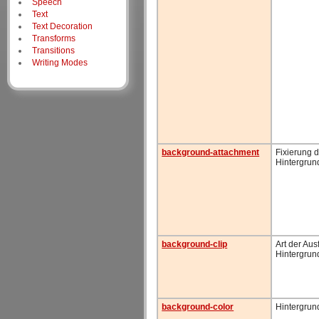
Speech
Text
Text Decoration
Transforms
Transitions
Writing Modes
background-attachment
Fixierung 
Hintergrun
background-clip
Art der Aus
Hintergrun
background-color
Hintergrun