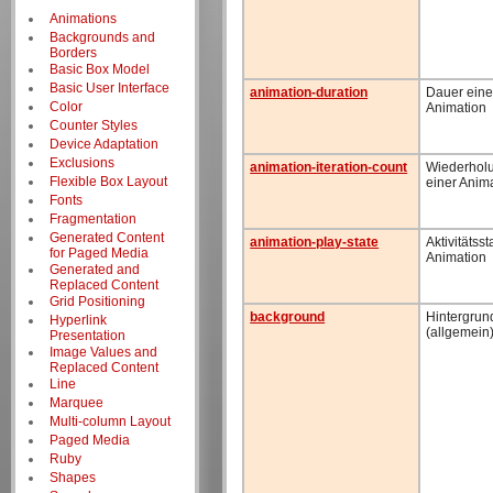
Animations
Backgrounds and
Borders
Basic Box Model
Basic User Interface
animation-duration
Dauer eine
Color
Animation
Counter Styles
Device Adaptation
Exclusions
animation-iteration-count
Wiederhol
Flexible Box Layout
einer Anim
Fonts
Fragmentation
Generated Content
animation-play-state
Aktivitätsst
for Paged Media
Animation
Generated and
Replaced Content
Grid Positioning
background
Hintergrun
Hyperlink
(allgemein
Presentation
Image Values and
Replaced Content
Line
Marquee
Multi-column Layout
Paged Media
Ruby
Shapes