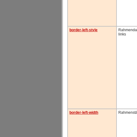
border-left-style
Rahmendar
links
border-left-width
Rahmenstär