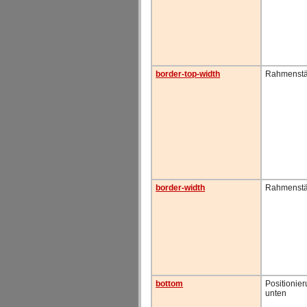
border-top-width
Rahmenstä
border-width
Rahmenstä
bottom
Positionie
unten