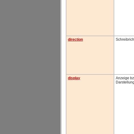
direction
Schreibric
display
Anzeige bzw
Darstellun