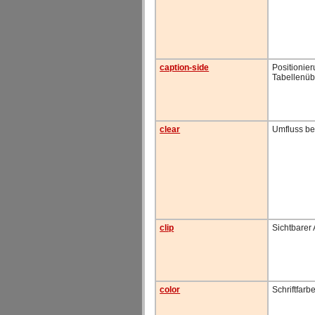
caption-side
Positionie
Tabellenübe
clear
Umfluss b
clip
Sichtbarer 
color
Schriftfarb