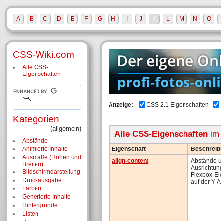
A
B
C
D
E
F
G
H
I
J
K
L
M
N
O
CSS-Wiki.com
Alle CSS-
Eigenschaften
Anzeige:
CSS 2.1 Eigenschaften
Kategorien
(allgemein)
Alle CSS-Eigenschaften
im
Abstände
Eigenschaft
Beschreib
Animierte Inhalte
Ausmaße (Höhen und
align-content
Abstände 
Breiten)
Ausrichtun
Bildschirm­darstellung
Flexbox-E
Druckausgabe
auf der Y-
Farben
Generierte Inhalte
Hintergründe
Listen