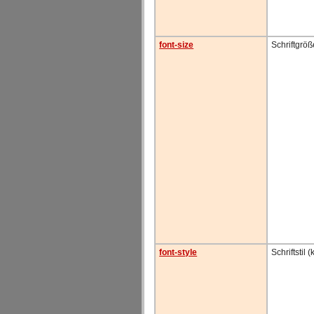
font-size
Schriftgröß
font-style
Schriftstil (