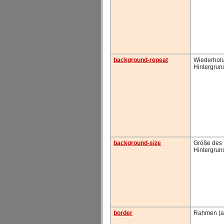
background-repeat
Wiederhol
Hintergrun
background-size
Größe des
Hintergrun
border
Rahmen (a