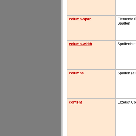
column-span
Elemente ü
Spalten
column-width
Spaltenbre
columns
Spalten (a
content
Erzeugt Co