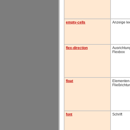
empty-cells
Anzeige le
flex-direction
Ausrichtung
Flexbox
float
Elementen
Fließrichtu
font
Schrift