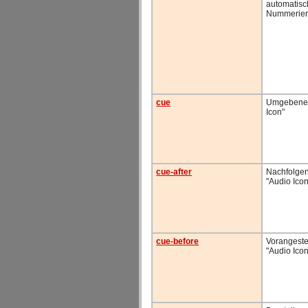
automatis
Nummerie
cue
Umgebenes
Icon"
cue-after
Nachfolge
"Audio Icon
cue-before
Vorangeste
"Audio Icon