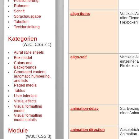
Positionierung
Rahmen
Schrift
align-items
Vertikale A
Sprachausgabe
aller Eleme
Tabellen
Flexboxen
Textdarstellung
Kategorien
(W3C: CSS 2.1)
Aural style sheets
align-self
Vertikale A
Box model
einzelner 
Colors and
Flexboxen
Backgrounds
Generated content,
automatic numbering,
and lists
Paged media
Tables
User interface
Visual effects
Visual formatting
animation-delay
Startverzö
model
einer Anim
Visual formatting
model details
Module
animation-direction
Abspielrich
Animation
(W3C: CSS 3)