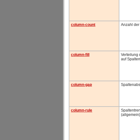
column-count
Anzahl der
column-fill
Verteilung 
auf Spalte
column-gap
Spaltenab
column-rule
Spaltentren
(allgemein