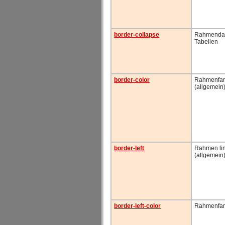
border-collapse
Rahmendars
Tabellen
border-color
Rahmenfa
(allgemein
border-left
Rahmen li
(allgemein
border-left-color
Rahmenfarb