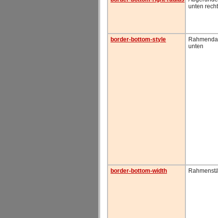
unten rech
border-bottom-style
Rahmendar
unten
border-bottom-width
Rahmenstä