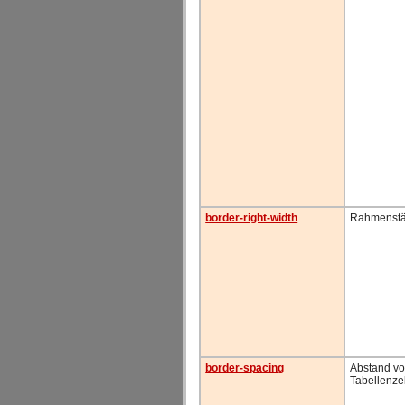
border-right-width
Rahmenstä
border-spacing
Abstand v
Tabellenze