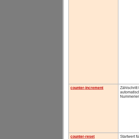
counter-increment
Zählschritt 
automatis
Nummerie
counter-reset
Startwert fü