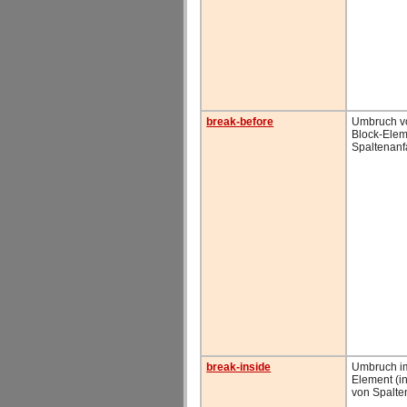
break-before
Umbruch v
Block-Eleme
Spaltenan
break-inside
Umbruch im
Element (i
von Spalte