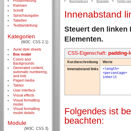
Positionierung
Beschreibung
Beispiele
Fehler me
Rahmen
Schrift
Innenabstand li
Sprachausgabe
Tabellen
Textdarstellung
Steuert den linke
Kategorien
Elementen.
(W3C: CSS 2.1)
Aural style sheets
CSS-Eigenschaft:
padding-l
Box model
Colors and
Kurzbeschreibung
Werte
Backgrounds
Generated content,
Innenabstand links
<length>
automatic numbering,
<percentage>
and lists
inherit
Paged media
Tables
User interface
Visual effects
Visual formatting
model
Folgendes ist b
Visual formatting
model details
beachten:
Module
(W3C: CSS 3)