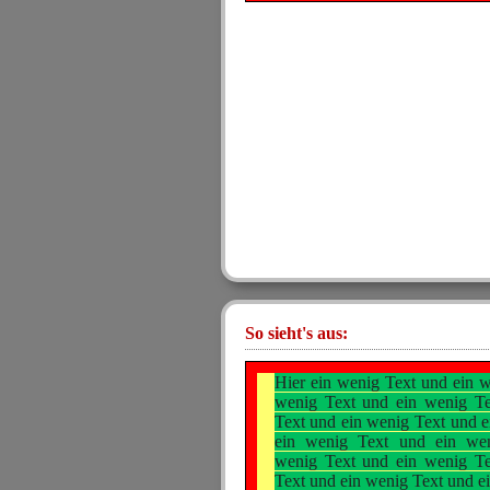
So sieht's aus:
Hier ein wenig Text und ein 
wenig Text und ein wenig Te
Text und ein wenig Text und 
ein wenig Text und ein we
wenig Text und ein wenig Te
Text und ein wenig Text und e