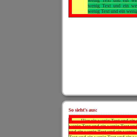
wenig Text und ein we
wenig Text und ein we
wenig Text und ein wenig
So sieht's aus:
Hier ein wenig Text und ein
wenig Text und ein wenig Text und
und ein wenig Text und ein wenig 