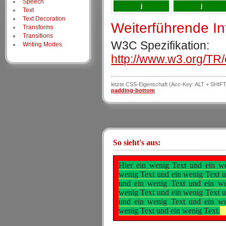
Speech
j
j
Text
Text Decoration
Weiterführende I
Transforms
Transitions
W3C Spezifikation:
Writing Modes
http://www.w3.org/TR/
letzte CSS-Eigenschaft (Acc-Key: ALT + SHIFT
padding-bottom
So sieht's aus:
Hier ein wenig Text und ein w
wenig Text und ein wenig Text u
und ein wenig Text und ein we
wenig Text und ein wenig Text u
und ein wenig Text und ein we
wenig Text und ein wenig Text.