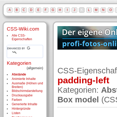
A
B
C
D
E
F
G
H
I
J
K
L
M
N
O
CSS-Wiki.com
Alle CSS-
Eigenschaften
Kategorien
(allgemein)
CSS-Eigenschaf
Abstände
padding-left
Animierte Inhalte
Ausmaße (Höhen und
Breiten)
Kategorien:
Abs
Bildschirm­darstellung
Druckausgabe
Box model
(CS
Farben
Generierte Inhalte
Hintergründe
Listen