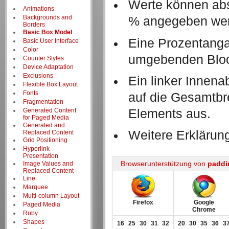
Werte können abso
Animations
Backgrounds and
% angegeben we
Borders
Basic Box Model
Eine Prozentangab
Basic User Interface
Color
umgebenden Bloc
Counter Styles
Device Adaptation
Exclusions
Ein linker Innena
Flexible Box Layout
Fonts
auf die Gesamtbr
Fragmentation
Generated Content
Elements aus.
for Paged Media
Generated and
Weitere Erklärun
Replaced Content
Grid Positioning
Hyperlink
Presentation
Browserunterstützung von
paddin
Image Values and
Replaced Content
Line
Marquee
Multi-column Layout
Firefox
Google
Paged Media
Chrome
Ruby
Shapes
16
25
30
31
32
20
30
35
36
3