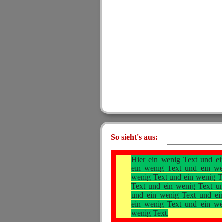
So sieht's aus:
Hier ein wenig Text und e
ein wenig Text und ein we
wenig Text und ein wenig T
Text und ein wenig Text u
und ein wenig Text und ei
ein wenig Text und ein we
wenig Text.