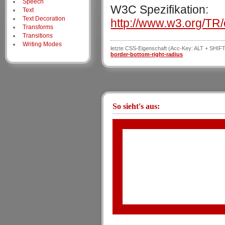
Speech
W3C Spezifikation:
Text
Text Decoration
http://www.w3.org/TR
Transforms
Transitions
Writing Modes
letzte CSS-Eigenschaft (Acc-Key: ALT + SHIFT
border-bottom-right-radius
So sieht's aus: