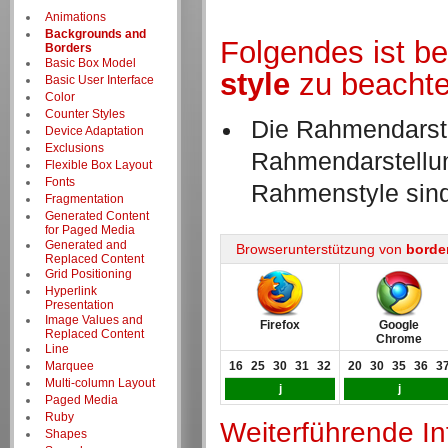
Animations
Backgrounds and
Folgendes ist b
Borders
Basic Box Model
style
zu beachte
Basic User Interface
Color
Counter Styles
Die Rahmendarste
Device Adaptation
Exclusions
Rahmendarstellun
Flexible Box Layout
Fonts
Rahmenstyle sin
Fragmentation
Generated Content
for Paged Media
Generated and
Browserunterstützung von
borde
Replaced Content
Grid Positioning
Hyperlink
Presentation
Image Values and
Firefox
Google
Replaced Content
Chrome
Line
Marquee
16
25
30
31
32
20
30
35
36
3
Multi-column Layout
j
j
Paged Media
Ruby
Weiterführende I
Shapes