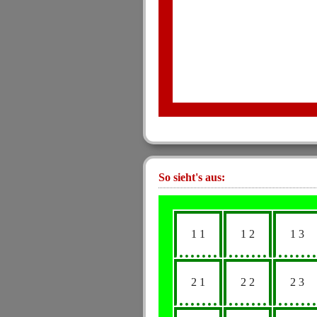
So sieht's aus:
1 1
1 2
1 3
2 1
2 2
2 3