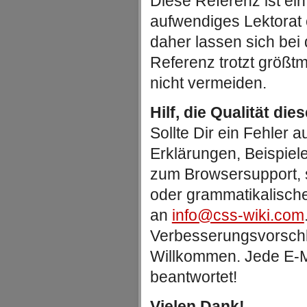
Diese Referenz ist ein
aufwendiges Lektorat
daher lassen sich be
Referenz trotzt größtm
nicht vermeiden.
Hilf, die Qualität die
Sollte Dir ein Fehler au
Erklärungen, Beispiel
zum Browsersupport, 
oder grammatikalische
an
info@css-wiki.com
Verbesserungsvorschlä
Willkommen. Jede E-Ma
beantwortet!
Vielen Dank!