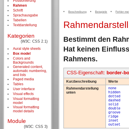
Positionierung
Rahmen
Schrift
Beschreibung
Beispiele
Fehler me
Sprachausgabe
Tabellen
Rahmendarstell
Textdarstellung
Kategorien
Bestimmt den Rahm
(W3C: CSS 2.1)
Hat keinen Einflus
Aural style sheets
Box model
Rahmens.
Colors and
Backgrounds
Generated content,
automatic numbering,
CSS-Eigenschaft:
border-bo
and lists
Paged media
Kurzbeschreibung
Werte
Tables
Rahmendarstellung
none
User interface
unten
hidden
Visual effects
dotted
Visual formatting
dashed
model
solid
Visual formatting
double
model details
groove
ridge
Module
inset
outset
(W3C: CSS 3)