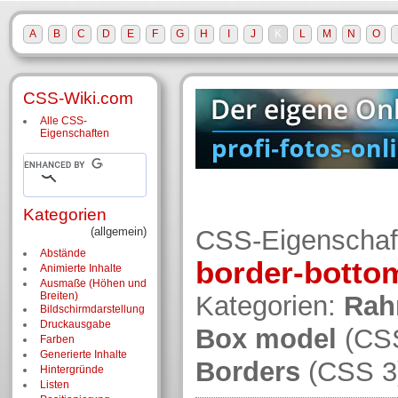
A
B
C
D
E
F
G
H
I
J
K
L
M
N
O
CSS-Wiki.com
Alle CSS-
Eigenschaften
Kategorien
(allgemein)
CSS-Eigenschaf
Abstände
border-bottom
Animierte Inhalte
Ausmaße (Höhen und
Breiten)
Kategorien:
Ra
Bildschirm­darstellung
Druckausgabe
Box model
(CS
Farben
Generierte Inhalte
Borders
(CSS 3
Hintergründe
Listen