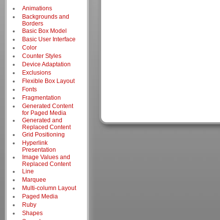
Animations
Backgrounds and
Borders
Basic Box Model
Basic User Interface
Color
Counter Styles
Device Adaptation
Exclusions
Flexible Box Layout
Fonts
Fragmentation
Generated Content
for Paged Media
Generated and
Replaced Content
Grid Positioning
Hyperlink
Presentation
Image Values and
Replaced Content
Line
Marquee
Multi-column Layout
Paged Media
Ruby
Shapes