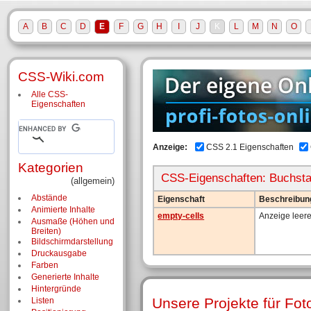
A
B
C
D
E
F
G
H
I
J
K
L
M
N
O
CSS-Wiki.com
Alle CSS-
Eigenschaften
Anzeige:
CSS 2.1 Eigenschaften
Kategorien
CSS-Eigenschaften: Buchst
(allgemein)
Abstände
Eigenschaft
Beschreibun
Animierte Inhalte
empty-cells
Anzeige leere
Ausmaße (Höhen und
Breiten)
Bildschirm­darstellung
Druckausgabe
Farben
Generierte Inhalte
Hintergründe
Unsere Projekte für Fot
Listen