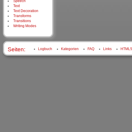
Speech
Text
Text Decoration
Transforms
Transitions
Writing Modes
Seiten:
Logbuch
Kategorien
FAQ
Links
HTML5 