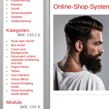
Positionierung
Rahmen
Online-Shop-System
Schrift
Sprachausgabe
Tabellen
Textdarstellung
Kategorien
(W3C: CSS 2.1)
Aural style sheets
Box model
Colors and
Backgrounds
Generated content,
automatic numbering,
and lists
Paged media
Tables
User interface
Visual effects
Visual formatting
model
Visual formatting
model details
Module
(W3C: CSS 3)