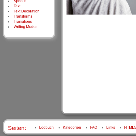
Speech
Text
Text Decoration
Transforms
Transitions
Writing Modes
Seiten:
Logbuch
Kategorien
FAQ
Links
HTML5 