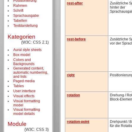
Positionierung
rest-after
Zusätzliche 
Rahmen
hinter der
Schrift
Sprachausga
Sprachausgabe
Tabellen
Textdarstellung
Kategorien
rest-before
Zusätzliche 
(W3C: CSS 2.1)
vor der Spra
Aural style sheets
Box model
Colors and
Backgrounds
Generated content,
automatic numbering,
right
Positionierun
and lists
Paged media
Tables
User interface
rotation
Drehung / Rot
Visual effects
Block-Elemen
Visual formatting
model
Visual formatting
model details
rotation-point
Drehpunkt / 
Module
für die Rotati
(W3C: CSS 3)