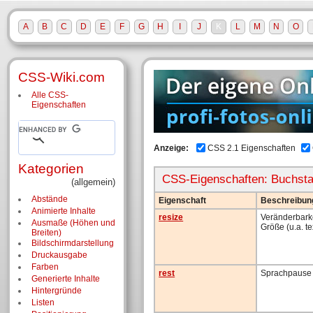
A
B
C
D
E
F
G
H
I
J
K
L
M
N
O
CSS-Wiki.com
Alle CSS-
Eigenschaften
Anzeige:
CSS 2.1 Eigenschaften
Kategorien
CSS-Eigenschaften: Buchst
(allgemein)
Abstände
Eigenschaft
Beschreibun
Animierte Inhalte
resize
Veränderbarke
Ausmaße (Höhen und
Größe (u.a. te
Breiten)
Bildschirm­darstellung
Druckausgabe
Farben
rest
Sprachpause 
Generierte Inhalte
Hintergründe
Listen