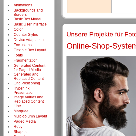
Animations
Backgrounds and
Borders
Basic Box Model
Basic User Interface
Color
Unsere Projekte für Fot
Counter Styles
Device Adaptation
Online-Shop-System
Exclusions
Flexible Box Layout
Fonts
Fragmentation
Generated Content
for Paged Media
Generated and
Replaced Content
Grid Positioning
Hyperlink
Presentation
Image Values and
Replaced Content
Line
Marquee
Multi-column Layout
Paged Media
Ruby
Shapes