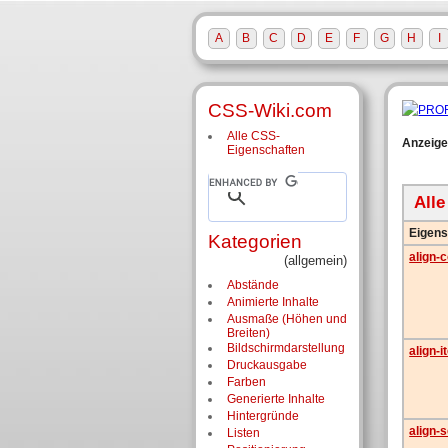
A
B
C
D
E
F
G
H
I
CSS-Wiki.com
Alle CSS-
Anzeige
Eigenschaften
All
Eigens
Kategorien
align-
(allgemein)
Abstände
Animierte Inhalte
Ausmaße (Höhen und
Breiten)
Bildschirm­darstellung
align-
Druckausgabe
Farben
Generierte Inhalte
Hintergründe
align-s
Listen