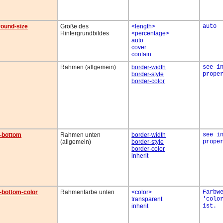
ound-size
Größe des
<length>
auto
Hintergrundbildes
<percentage>
auto
cover
contain
Rahmen (allgemein)
border-width
see i
border-style
prope
border-color
-bottom
Rahmen unten
border-width
see i
(allgemein)
border-style
prope
border-color
inherit
-bottom-color
Rahmenfarbe unten
<color>
Farbw
transparent
'colo
inherit
ist.