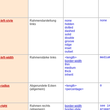
left-style
Rahmendarstellung
none
none
links
hidden
dotted
dashed
solid
double
groove
ridge
inset
outset
left-width
Rahmenstärke links
<length>
mediu
border-width
thin
medium
thick
inherit
-radius
Abgerundete Ecken
<length>
0
(allgemein)
<percentage>
-right
Rahmen rechts
border-width
see i
(allgemein)
border-style
prope