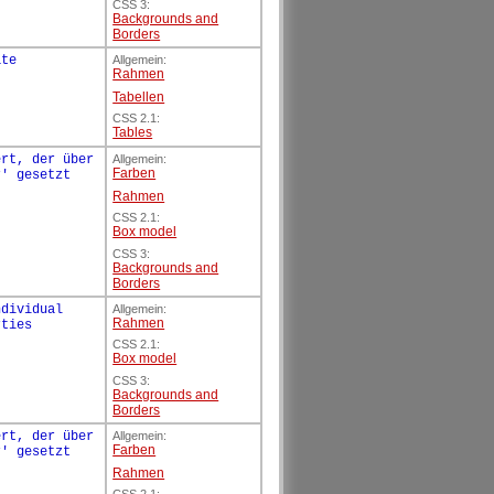
CSS 3:
Backgrounds and
Borders
ate
Allgemein:
Rahmen
Tabellen
CSS 2.1:
Tables
ert, der über
Allgemein:
Farben
r' gesetzt
Rahmen
CSS 2.1:
Box model
CSS 3:
Backgrounds and
Borders
ndividual
Allgemein:
Rahmen
rties
CSS 2.1:
Box model
CSS 3:
Backgrounds and
Borders
ert, der über
Allgemein:
Farben
r' gesetzt
Rahmen