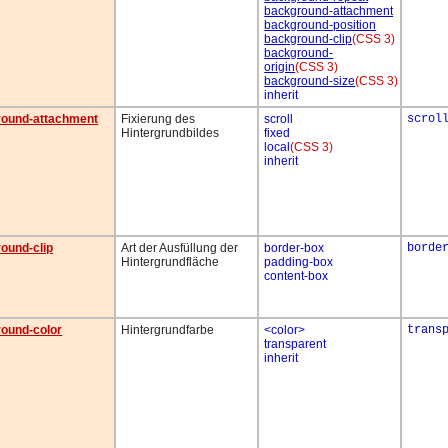
background-attachment
background-position
background-clip
(CSS 3)
background-
origin
(CSS 3)
background-size
(CSS 3)
inherit
round-attachment
Fixierung des
scroll
scrol
Hintergrundbildes
fixed
local
(CSS 3)
inherit
ound-clip
Art der Ausfüllung der
border-box
borde
Hintergrundfläche
padding-box
content-box
ound-color
Hintergrundfarbe
<color>
trans
transparent
inherit