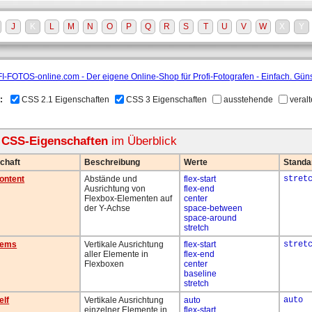
J
K
L
M
N
O
P
Q
R
S
T
U
V
W
X
Y
:
CSS 2.1 Eigenschaften
CSS 3 Eigenschaften
ausstehende
veralt
e CSS-Eigenschaften
im Überblick
chaft
Beschreibung
Werte
Standa
content
Abstände und
flex-start
stret
Ausrichtung von
flex-end
Flexbox-Elementen auf
center
der Y-Achse
space-between
space-around
stretch
items
Vertikale Ausrichtung
flex-start
stret
aller Elemente in
flex-end
Flexboxen
center
baseline
stretch
elf
Vertikale Ausrichtung
auto
auto
einzelner Elemente in
flex-start