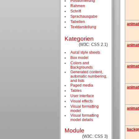
Positionierung
Rahmen
Schrift
Sprachausgabe
Tabellen
animat
Textdarstellung
Kategorien
(W3C: CSS 2.1)
animat
Aural style sheets
Box model
Colors and
animat
Backgrounds
Generated content,
automatic numbering,
and lists
Paged media
animat
Tables
User interface
Visual effects
Visual formatting
animat
model
Visual formatting
model details
backg
Module
(W3C: CSS 3)