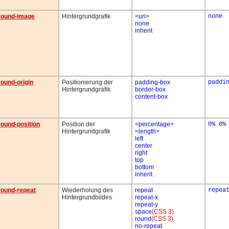
round-image
Hintergrundgrafik
<uri>
none
none
inherit
ound-origin
Positionierung der
padding-box
paddi
Hintergrundgrafik
border-box
content-box
ound-position
Position der
<percentage>
0% 0%
Hintergrundgrafik
<length>
left
center
right
top
bottom
inherit
ound-repeat
Wiederholung des
repeat
repea
Hintergrundbildes
repeat-x
repeat-y
space
(CSS 3)
round
(CSS 3)
no-repeat