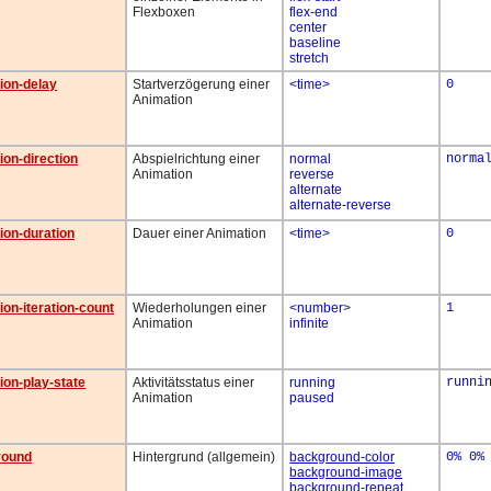
Flexboxen
flex-end
center
baseline
stretch
ion-delay
Startverzögerung einer
<time>
0
Animation
ion-direction
Abspielrichtung einer
normal
norma
Animation
reverse
alternate
alternate-reverse
ion-duration
Dauer einer Animation
<time>
0
ion-iteration-count
Wiederholungen einer
<number>
1
Animation
infinite
ion-play-state
Aktivitätsstatus einer
running
runni
Animation
paused
round
Hintergrund (allgemein)
background-color
0% 0%
background-image
background-repeat