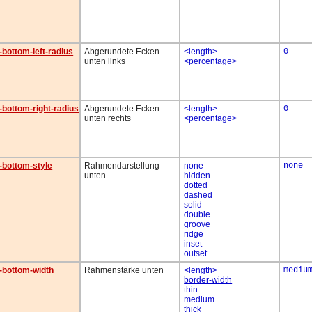
-bottom-left-radius
Abgerundete Ecken
<length>
0
unten links
<percentage>
-bottom-right-radius
Abgerundete Ecken
<length>
0
unten rechts
<percentage>
-bottom-style
Rahmendarstellung
none
none
unten
hidden
dotted
dashed
solid
double
groove
ridge
inset
outset
-bottom-width
Rahmenstärke unten
<length>
mediu
border-width
thin
medium
thick