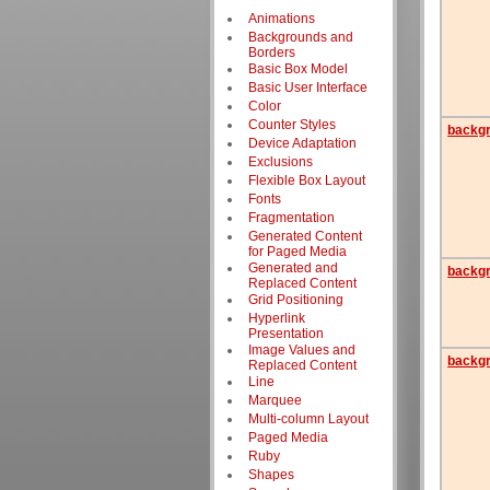
Animations
Backgrounds and
Borders
Basic Box Model
Basic User Interface
Color
Counter Styles
backg
Device Adaptation
Exclusions
Flexible Box Layout
Fonts
Fragmentation
Generated Content
for Paged Media
Generated and
backgr
Replaced Content
Grid Positioning
Hyperlink
Presentation
Image Values and
backgr
Replaced Content
Line
Marquee
Multi-column Layout
Paged Media
Ruby
Shapes