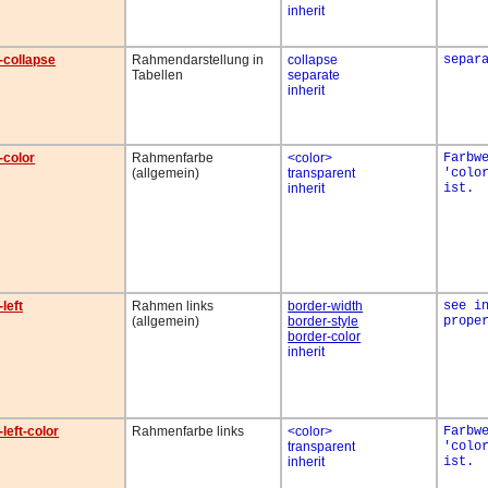
inherit
-collapse
Rahmendarstellung in
collapse
separ
Tabellen
separate
inherit
-color
Rahmenfarbe
<color>
Farbw
(allgemein)
transparent
'colo
inherit
ist.
left
Rahmen links
border-width
see i
(allgemein)
border-style
prope
border-color
inherit
left-color
Rahmenfarbe links
<color>
Farbw
transparent
'colo
inherit
ist.