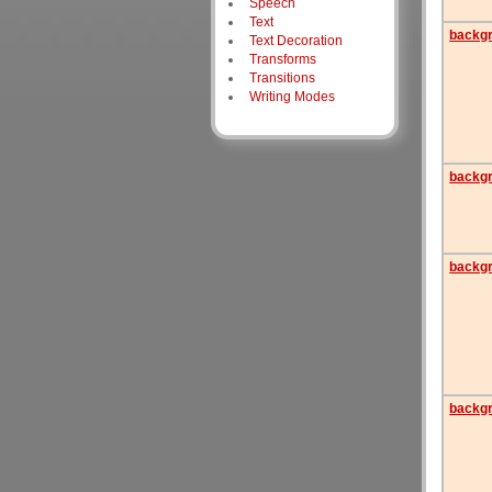
Speech
Text
backg
Text Decoration
Transforms
Transitions
Writing Modes
backgr
backgr
backgr