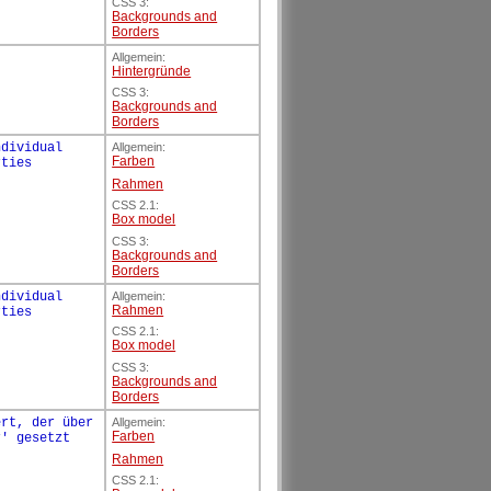
CSS 3:
Backgrounds and
Borders
Allgemein:
Hintergründe
CSS 3:
Backgrounds and
Borders
ndividual
Allgemein:
Farben
rties
Rahmen
CSS 2.1:
Box model
CSS 3:
Backgrounds and
Borders
ndividual
Allgemein:
Rahmen
rties
CSS 2.1:
Box model
CSS 3:
Backgrounds and
Borders
ert, der über
Allgemein:
Farben
r' gesetzt
Rahmen
CSS 2.1: