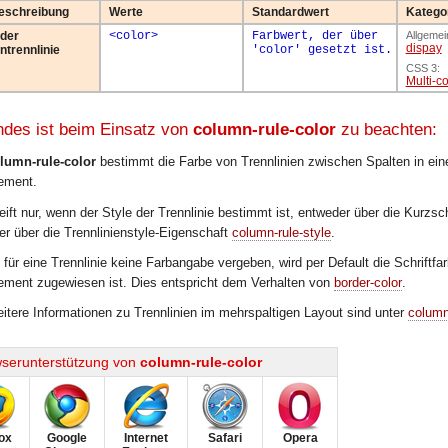
eschreibung
Werte
Standardwert
Katego
 der
<color>
Farbwert, der über
Allgemei
dispay
ntrennlinie
'color' gesetzt ist.
CSS 3:
Multi-c
ndes ist beim Einsatz von
column-rule-color
zu beachten:
lumn-rule-color
bestimmt die Farbe von Trennlinien zwischen Spalten in ei
ement.
eift nur, wenn der Style der Trennlinie bestimmt ist, entweder über die Kurzs
er über die Trennlinienstyle-Eigenschaft
column-rule-style
.
t für eine Trennlinie keine Farbangabe vergeben, wird per Default die Schriftf
ement zugewiesen ist. Dies entspricht dem Verhalten von
border-color
.
itere Informationen zu Trennlinien im mehrspaltigen Layout sind unter
column
serunterstützung von
column-rule-color
fox
Google
Internet
Safari
Opera