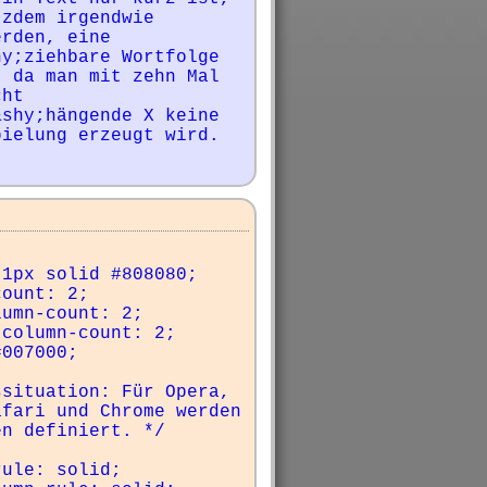
zdem irgendwie 
rden, eine 
y;ziehbare Wortfolge 
 da man mit zehn Mal 
ht 
shy;hängende X keine 
ielung erzeugt wird. 
situation: Für Opera, 
fari und Chrome werden 
n definiert. */
