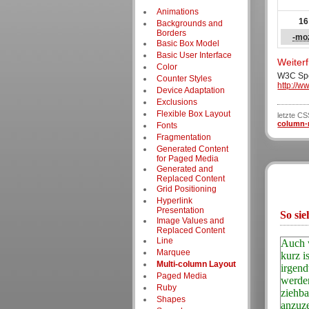
Animations
16
Backgrounds and
Borders
-mo
Basic Box Model
Basic User Interface
Weiter
Color
W3C Spe
Counter Styles
http://w
Device Adaptation
Exclusions
Flexible Box Layout
letzte C
column-
Fonts
Fragmentation
Generated Content
for Paged Media
Generated and
Replaced Content
Grid Positioning
Hyperlink
Presentation
So sie
Image Values and
Replaced Content
Line
Auch 
ein T
Marquee
kurz is
sollte 
Multi-column Layout
irgend
versuch
Paged Media
werden
nach
Ruby
ziehba
Wortfolg
Shapes
anzuze
man mi