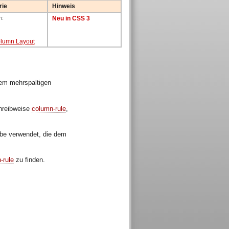
rie
Hinweis
n:
Neu in CSS 3
olumn Layout
nem mehrspaltigen
chreibweise
column-rule
,
arbe verwendet, die dem
-rule
zu finden.