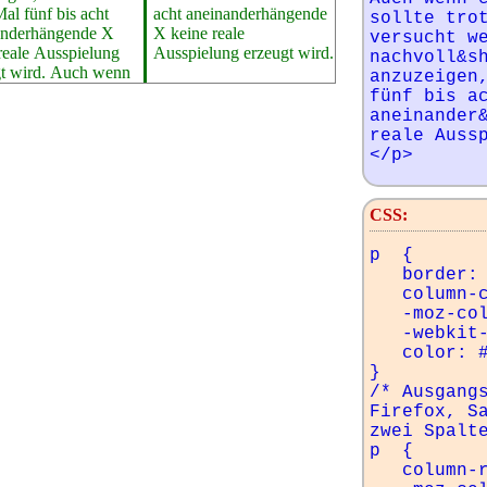
al fünf bis acht
einander­hängende
sollte trot
ander­hängende X
eine reale
versucht we
reale Ausspielung
Ausspielung erzeugt wird.
nachvoll&sh
gt wird. Auch wenn
anzuzeigen,
fünf bis ac
aneinander&
reale Aussp
</p>
CSS:
p  {

   border: 1px solid #808080;

   column-count: 2;

   -moz-column-count: 2;

   -webkit-column-count: 2;

   color: #007000;

}

/* Ausgangs
Firefox, Sa
zwei Spalte
p  {

   column-rule: solid;
