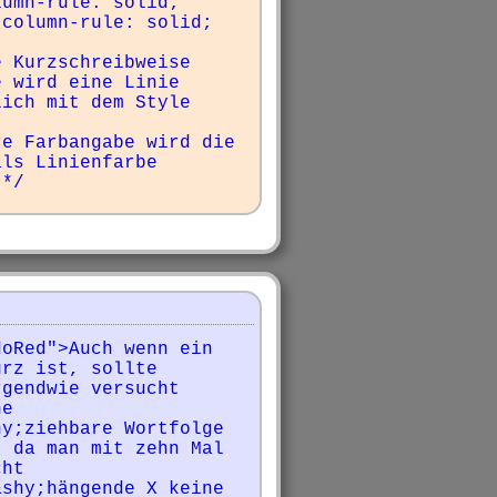
 Kurzschreibweise 
 wird eine Linie 
ich mit dem Style 
e Farbangabe wird die 
ls Linienfarbe 
 */
oRed">Auch wenn ein 
rz ist, sollte 
gendwie versucht 
e 
y;ziehbare Wortfolge 
 da man mit zehn Mal 
ht 
shy;hängende X keine 