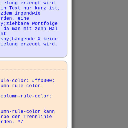
ielung erzeugt wird. 
in Text nur kurz ist, 
zdem irgendwie 
rden, eine 
y;ziehbare Wortfolge 
 da man mit zehn Mal 
ht 
shy;hängende X keine 
ielung erzeugt wird. 
umn-rule-color kann 
rbe der Trennlinie 
erden. */