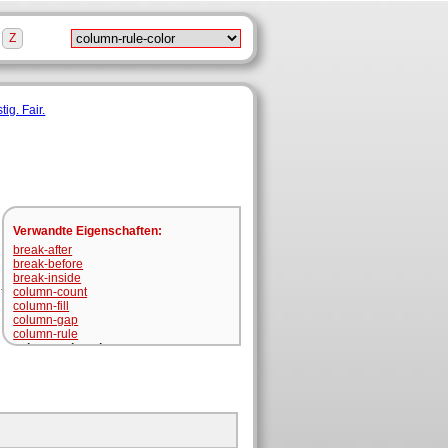
Z
Verwandte Eigenschaften
:
break-after
break-before
break-inside
column-count
column-fill
column-gap
column-rule
column-rule-color
column-rule-style
column-rule-width
column-span
column-width
columns