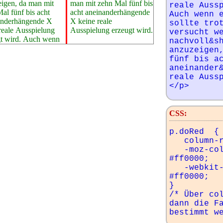
igen, da man mit
t zehn Mal fünf bis
reale Aussp
al fünf bis acht
einander­hängende
Auch wenn e
ander­hängende X
eine reale
sollte trot
reale Ausspielung
Ausspielung erzeugt wird.
versucht we
gt wird. Auch wenn
nachvoll&sh
anzuzeigen,
fünf bis ac
aneinander&
reale Aussp
</p>
CSS:
p.doRed  {

   column-rule-color: #ff0000;

   -moz-column-rule-color: 
#ff0000;

   -webkit-column-rule-color: 
#ff0000;

}

/* Über col
dann die Fa
bestimmt w