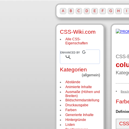
A
B
C
D
E
F
G
H
I
CSS-Wiki.com
Alle CSS-
Eigenschaften
CSS-E
col
Kategorien
Kateg
(allgemein)
Abstände
Animierte Inhalte
Besch
Ausmaße (Höhen und
Breiten)
Bildschirm­darstellung
Farbe
Druckausgabe
Farben
Definie
Generierte Inhalte
Hintergründe
CSS-
Listen