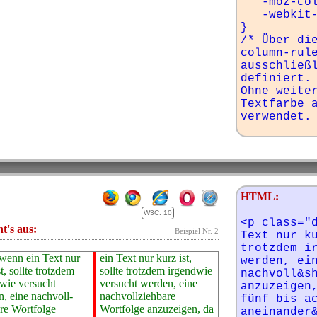
   -moz-column-rule: solid;

   -webkit-column-rule: solid;

}

/* Über die
column-rule
ausschließl
definiert.

Ohne weiter
Textfarbe a
verwendet.
HTML:
W3C: 10
<p class="d
ht's aus:
Beispiel Nr. 2
Text nur ku
trotzdem ir
wenn ein Text nur
ext nur kurz ist,
werden, ein
t, sollte trotzdem
trotzdem irgendwie
nachvoll&sh
wie versucht
t werden, eine
anzuzeigen,
, eine nachvoll­
voll­ziehbare
fünf bis ac
re Wortfolge
e anzuzeigen, da
aneinander&