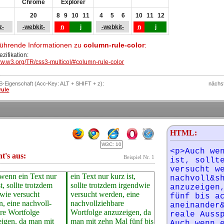
Chrome
Explorer
20
8
9
10
11
4
5
6
10
11
12
z-
-webkit-
n
j
-webkit-
n
j
führende Informationen zu
column-rule-color
:
zifikation:
ww.w3.org/TR/css3-multicol/#column-rule-color
SS-Eigenschaft (Acc-Key: ALT + SHIFT + z):
nächs
rule
HTML:
W3C: 10
<p>Auch wen
ht's aus:
Beispiel Nr. 1
ist, sollte
versucht we
wenn ein Text nur
ext nur kurz ist,
nachvoll&sh
t, sollte trotzdem
trotzdem irgendwie
anzuzeigen,
wie versucht
t werden, eine
fünf bis ac
, eine nachvoll­
voll­ziehbare
aneinander&
re Wortfolge
e anzuzeigen, da
reale Aussp
igen, da man mit
t zehn Mal fünf bis
Auch wenn e