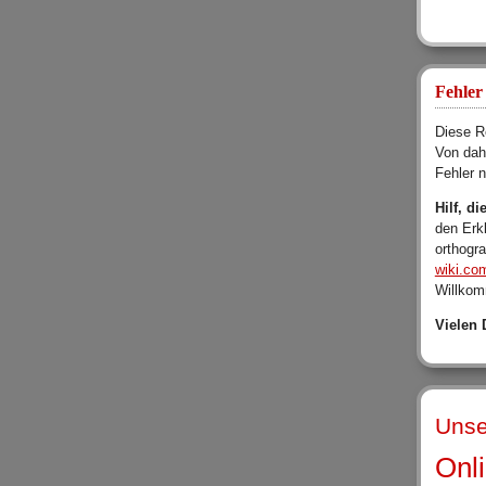
Fehler
Diese Re
Von dah
Fehler 
Hilf, d
den Erk
orthogr
wiki.co
Willkom
Vielen 
Unse
Onl