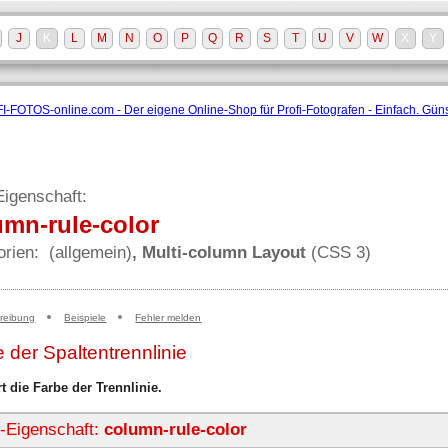
J
K
L
M
N
O
P
Q
R
S
T
U
V
W
X
Y
igenschaft:
umn-rule-color
orien:
(allgemein)
, Multi-column Layout
(CSS 3)
reibung
Beispiele
Fehler melden
 der Spaltentrennlinie
rt die Farbe der Trennlinie.
Eigenschaft:
column-rule-color