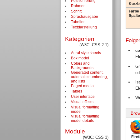
Positionierung
Kurzb
Rahmen
Farbe
Schrift
Spalte
Sprachausgabe
Tabellen
Textdarstellung
Kategorien
Folge
(W3C: CSS 2.1)
co
Aural style sheets
El
Box model
Colors and
Gr
Backgrounds
Generated content,
od
automatic numbering,
and lists
Is
Paged media
El
Tables
User interface
We
Visual effects
Visual formatting
model
Brow
Visual formatting
model details
Module
Fire
(W3C: CSS 3)