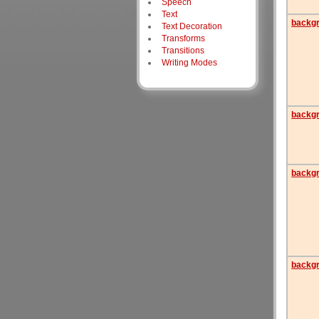
Speech
Text
backg
Text Decoration
Transforms
Transitions
Writing Modes
backgr
backgr
backgr