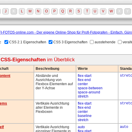
J
K
L
M
N
O
P
Q
R
S
T
U
V
W
X
Y
:
CSS 2.1 Eigenschaften
CSS 3 Eigenschaften
ausstehende
veralt
e CSS-Eigenschaften
im Überblick
chaft
Beschreibung
Werte
Standa
content
Abstände und
flex-start
stret
Ausrichtung von
flex-end
Flexbox-Elementen auf
center
der Y-Achse
space-between
space-around
stretch
items
Vertikale Ausrichtung
flex-start
stret
aller Elemente in
flex-end
Flexboxen
center
baseline
stretch
elf
Vertikale Ausrichtung
auto
auto
einzelner Elemente in
flex-start