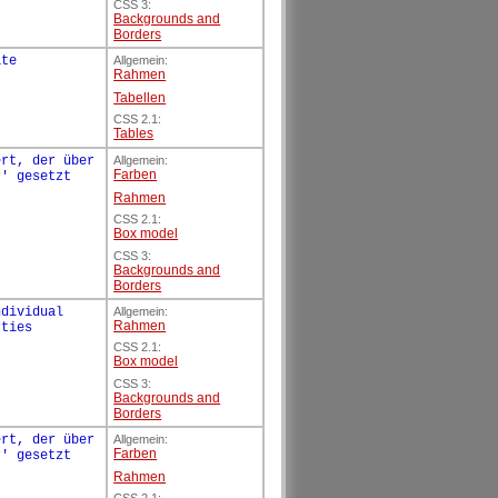
CSS 3:
Backgrounds and
Borders
ate
Allgemein:
Rahmen
Tabellen
CSS 2.1:
Tables
ert, der über
Allgemein:
Farben
r' gesetzt
Rahmen
CSS 2.1:
Box model
CSS 3:
Backgrounds and
Borders
ndividual
Allgemein:
Rahmen
rties
CSS 2.1:
Box model
CSS 3:
Backgrounds and
Borders
ert, der über
Allgemein:
Farben
r' gesetzt
Rahmen