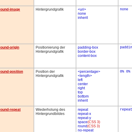
round-image
Hintergrundgrafik
<uri>
none
none
inherit
ound-origin
Positionierung der
padding-box
paddi
Hintergrundgrafik
border-box
content-box
ound-position
Position der
<percentage>
0% 0%
Hintergrundgrafik
<length>
left
center
right
top
bottom
inherit
ound-repeat
Wiederholung des
repeat
repea
Hintergrundbildes
repeat-x
repeat-y
space
(CSS 3)
round
(CSS 3)
no-repeat