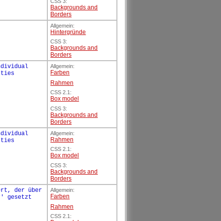
CSS 3:
Backgrounds and
Borders
Allgemein:
Hintergründe
CSS 3:
Backgrounds and
Borders
ndividual
Allgemein:
Farben
rties
Rahmen
CSS 2.1:
Box model
CSS 3:
Backgrounds and
Borders
ndividual
Allgemein:
Rahmen
rties
CSS 2.1:
Box model
CSS 3:
Backgrounds and
Borders
ert, der über
Allgemein:
Farben
r' gesetzt
Rahmen
CSS 2.1: