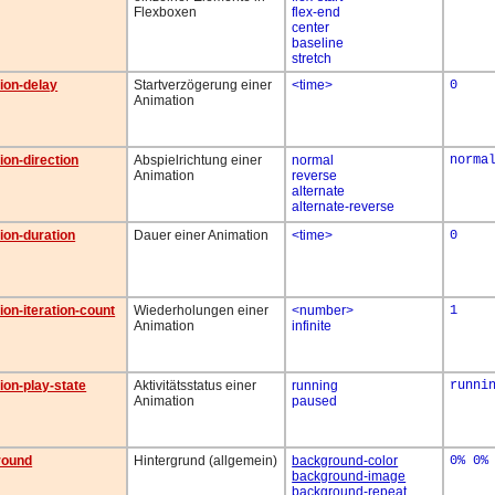
Flexboxen
flex-end
center
baseline
stretch
ion-delay
Startverzögerung einer
<time>
0
Animation
ion-direction
Abspielrichtung einer
normal
norma
Animation
reverse
alternate
alternate-reverse
ion-duration
Dauer einer Animation
<time>
0
ion-iteration-count
Wiederholungen einer
<number>
1
Animation
infinite
ion-play-state
Aktivitätsstatus einer
running
runni
Animation
paused
round
Hintergrund (allgemein)
background-color
0% 0%
background-image
background-repeat