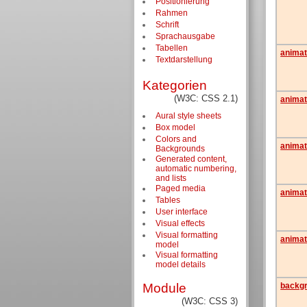
Positionierung
Rahmen
Schrift
Sprachausgabe
Tabellen
animat
Textdarstellung
Kategorien
(W3C: CSS 2.1)
animat
Aural style sheets
Box model
Colors and
animat
Backgrounds
Generated content,
automatic numbering,
and lists
Paged media
animat
Tables
User interface
Visual effects
Visual formatting
animat
model
Visual formatting
model details
backg
Module
(W3C: CSS 3)