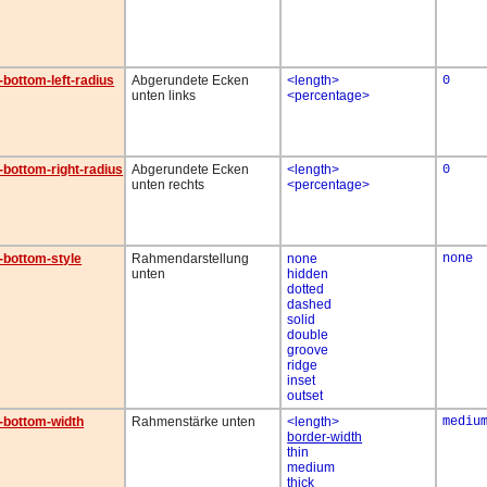
-bottom-left-radius
Abgerundete Ecken
<length>
0
unten links
<percentage>
-bottom-right-radius
Abgerundete Ecken
<length>
0
unten rechts
<percentage>
-bottom-style
Rahmendarstellung
none
none
unten
hidden
dotted
dashed
solid
double
groove
ridge
inset
outset
-bottom-width
Rahmenstärke unten
<length>
mediu
border-width
thin
medium
thick