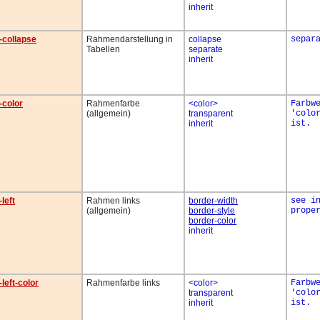
inherit
-collapse
Rahmendarstellung in
collapse
separ
Tabellen
separate
inherit
-color
Rahmenfarbe
<color>
Farbw
(allgemein)
transparent
'colo
inherit
ist.
left
Rahmen links
border-width
see i
(allgemein)
border-style
prope
border-color
inherit
left-color
Rahmenfarbe links
<color>
Farbw
transparent
'colo
inherit
ist.