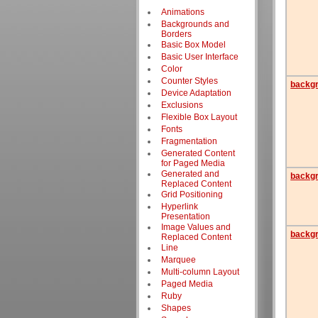
Animations
Backgrounds and
Borders
Basic Box Model
Basic User Interface
Color
Counter Styles
backg
Device Adaptation
Exclusions
Flexible Box Layout
Fonts
Fragmentation
Generated Content
for Paged Media
Generated and
backgr
Replaced Content
Grid Positioning
Hyperlink
Presentation
Image Values and
backgr
Replaced Content
Line
Marquee
Multi-column Layout
Paged Media
Ruby
Shapes