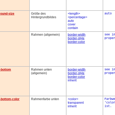
ound-size
Größe des
<length>
auto
Hintergrundbildes
<percentage>
auto
cover
contain
Rahmen (allgemein)
border-width
see i
border-style
prope
border-color
-bottom
Rahmen unten
border-width
see i
(allgemein)
border-style
prope
border-color
inherit
-bottom-color
Rahmenfarbe unten
<color>
Farbw
transparent
'colo
inherit
ist.