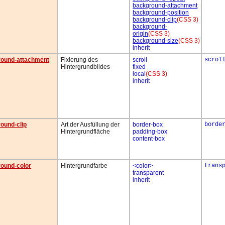
background-attachment
background-position
background-clip
(CSS 3)
background-
origin
(CSS 3)
background-size
(CSS 3)
inherit
round-attachment
Fixierung des
scroll
scrol
Hintergrundbildes
fixed
local
(CSS 3)
inherit
ound-clip
Art der Ausfüllung der
border-box
borde
Hintergrundfläche
padding-box
content-box
ound-color
Hintergrundfarbe
<color>
trans
transparent
inherit