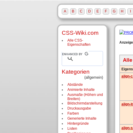
A
B
C
D
E
F
G
H
I
CSS-Wiki.com
Alle CSS-
Anzeige
Eigenschaften
All
Eigens
Kategorien
align-
(allgemein)
Abstände
Animierte Inhalte
Ausmaße (Höhen und
Breiten)
Bildschirm­darstellung
align-
Druckausgabe
Farben
Generierte Inhalte
Hintergründe
align-s
Listen