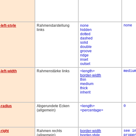
left-style
Rahmendarstellung
none
none
links
hidden
dotted
dashed
solid
double
groove
ridge
inset
outset
left-width
Rahmenstärke links
<length>
mediu
border-width
thin
medium
thick
inherit
-radius
Abgerundete Ecken
<length>
0
(allgemein)
<percentage>
-right
Rahmen rechts
border-width
see i
(allgemein)
border-style
prope