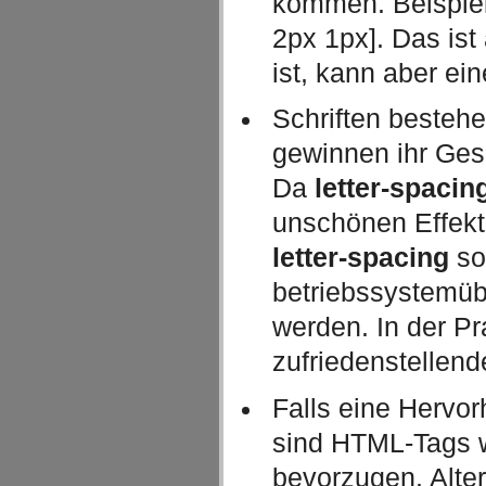
kommen. Beispiel
2px 1px]. Das ist
ist, kann aber ei
Schriften besteh
gewinnen ihr Ges
Da
letter-spacin
unschönen Effek
letter-spacing
so
betriebssystemüb
werden. In der Pr
zufriedenstellen
Falls eine Hervor
sind HTML-Tags 
bevorzugen. Alte