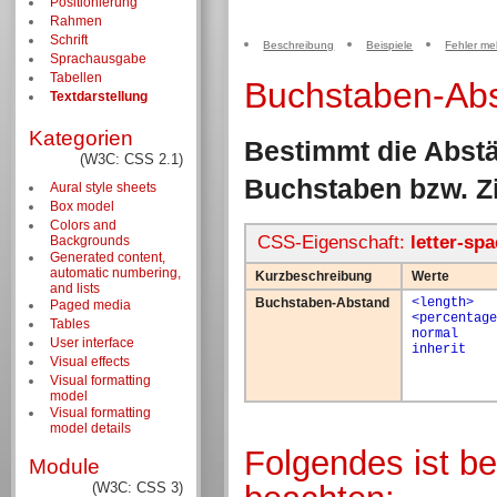
Positionierung
Rahmen
Schrift
Beschreibung
Beispiele
Fehler me
Sprachausgabe
Tabellen
Buchstaben-Ab
Textdarstellung
Kategorien
Bestimmt die Abst
(W3C: CSS 2.1)
Buchstaben bzw. Zi
Aural style sheets
Box model
Colors and
CSS-Eigenschaft:
letter-spa
Backgrounds
Generated content,
automatic numbering,
Kurzbeschreibung
Werte
and lists
Buchstaben-Abstand
<length>
Paged media
<percentage
Tables
normal
User interface
inherit
Visual effects
Visual formatting
model
Visual formatting
model details
Folgendes ist b
Module
(W3C: CSS 3)