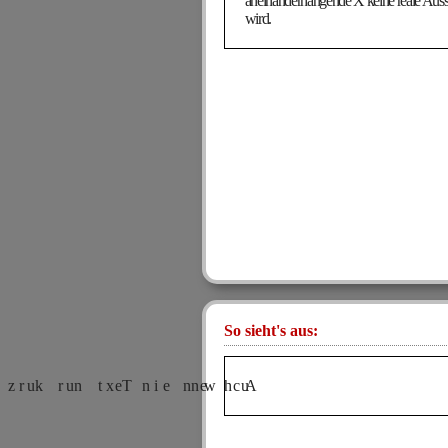
aneinanderhängende X keine reale Auss
wird.
So sieht's aus: