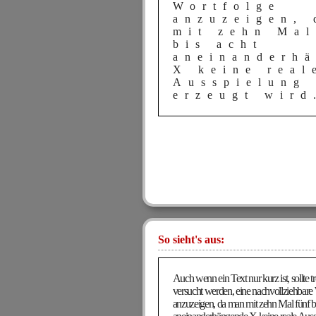
Wortfolge
anzuzeigen,
mit zehn Mal
bis acht
aneinanderh
X keine real
Ausspielung
erzeugt wird
So sieht's aus:
Auch wenn ein Text nur kurz ist, sollte 
versucht werden, eine nachvollziehbare
anzuzeigen, da man mit zehn Mal fünf bi