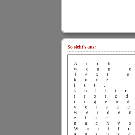
So sieht's aus:
Auch
wenn 
Text 
kurz
ist,
sollt
trotz
irgen
versu
werde
eine
nachv
Wortf
anzuz