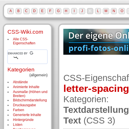
A
B
C
D
E
F
G
H
I
J
K
L
M
N
O
CSS-Wiki.com
Alle CSS-
Eigenschaften
Kategorien
(allgemein)
CSS-Eigenschaf
Abstände
letter-spacin
Animierte Inhalte
Ausmaße (Höhen und
Breiten)
Kategorien:
Bildschirm­darstellung
Druckausgabe
Textdarstellun
Farben
Generierte Inhalte
Text
(CSS 3)
Hintergründe
Listen