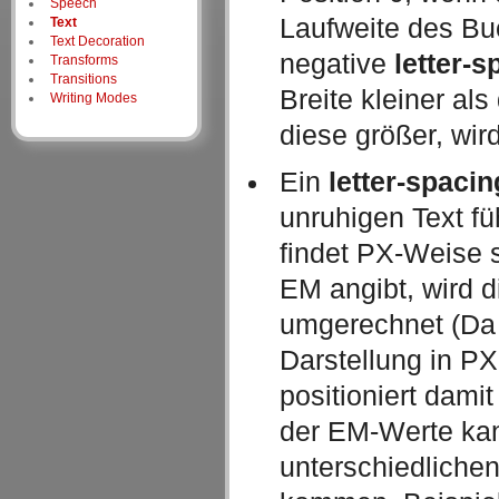
Speech
Laufweite des Bu
Text
Text Decoration
negative
letter-s
Transforms
Transitions
Breite kleiner als
Writing Modes
diese größer, wi
Ein
letter-spacin
unruhigen Text fü
findet PX-Weise 
EM angibt, wird 
umgerechnet (Da a
Darstellung in P
positioniert dam
der EM-Werte kan
unterschiedliche