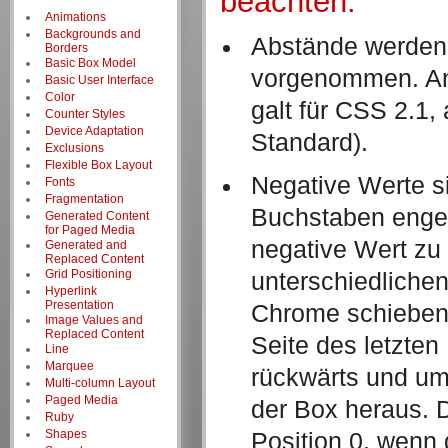
beachten:
Animations
Backgrounds and
Abstände werden 
Borders
Basic Box Model
vorgenommen. Ang
Basic User Interface
Color
galt für CSS 2.
Counter Styles
Device Adaptation
Standard).
Exclusions
Flexible Box Layout
Negative Werte s
Fonts
Fragmentation
Buchstaben enger
Generated Content
for Paged Media
negative Wert zu
Generated and
Replaced Content
Grid Positioning
unterschiedlichen
Hyperlink
Presentation
Chrome schieben 
Image Values and
Replaced Content
Seite des letzten
Line
Marquee
rückwärts und ums
Multi-column Layout
Paged Media
der Box heraus. D
Ruby
Shapes
Position 0, wenn 