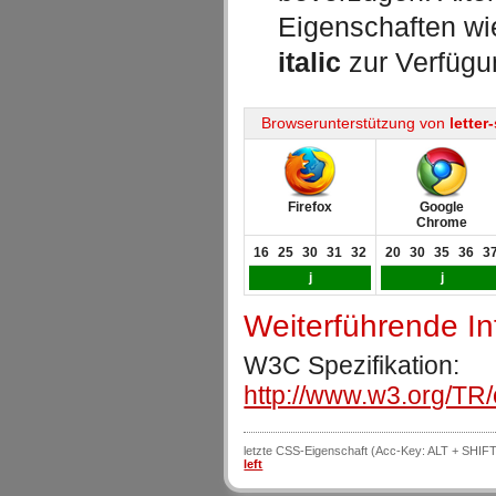
Eigenschaften w
italic
zur Verfügu
Browserunterstützung von
letter
Firefox
Google
Chrome
16
25
30
31
32
20
30
35
36
3
j
j
Weiterführende I
W3C Spezifikation:
http://www.w3.org/TR/
letzte CSS-Eigenschaft (Acc-Key: ALT + SHIFT
left