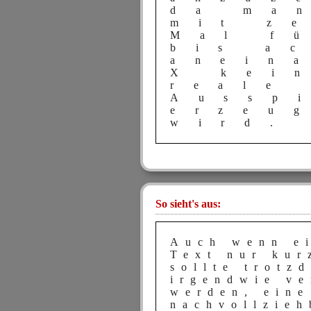
da ma
mit z
Mal f
bis a
anein
X kei
reale
Aussp
erzeu
wird.
So sieht's aus:
Auch wenn e
Text nur kur
sollte trotz
irgendwie ve
werden, eine
nachvollzieh