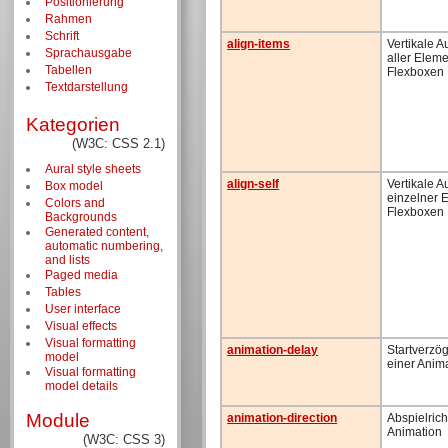
Positionierung
Rahmen
Schrift
align-items
Vertikale A
Sprachausgabe
aller Eleme
Tabellen
Flexboxen
Textdarstellung
Kategorien
(W3C: CSS 2.1)
Aural style sheets
align-self
Vertikale A
Box model
einzelner 
Colors and
Flexboxen
Backgrounds
Generated content,
automatic numbering,
and lists
Paged media
Tables
User interface
Visual effects
Visual formatting
animation-delay
Startverzö
model
einer Anim
Visual formatting
model details
Module
animation-direction
Abspielrich
Animation
(W3C: CSS 3)