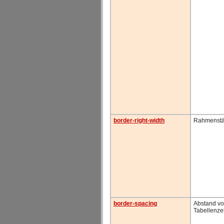
border-right-width
Rahmenstä
border-spacing
Abstand v
Tabellenze