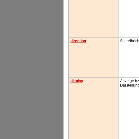
direction
Schreibric
display
Anzeige bzw
Darstellun