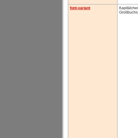
font-variant
Kapitälchen
Großbuchs