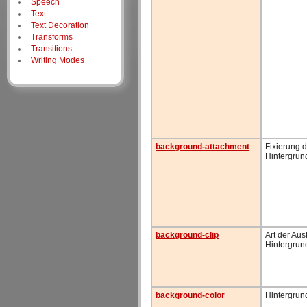
Speech
Text
Text Decoration
Transforms
Transitions
Writing Modes
background-attachment
Fixierung 
Hintergrun
background-clip
Art der Aus
Hintergrun
background-color
Hintergrun