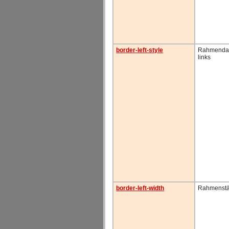
border-left-style
Rahmendar
links
border-left-width
Rahmenstär