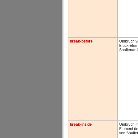
break-before
Umbruch v
Block-Eleme
Spaltenan
break-inside
Umbruch im
Element (i
von Spalte