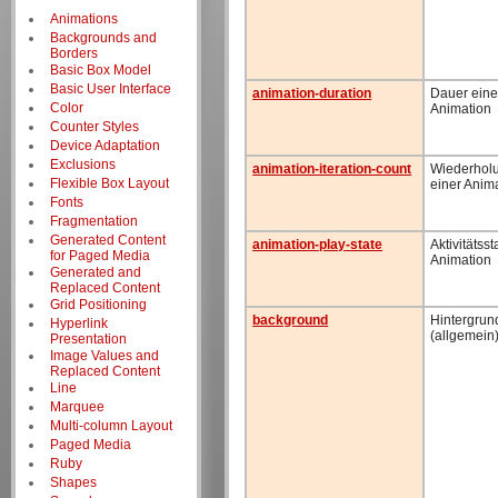
Animations
Backgrounds and
Borders
Basic Box Model
Basic User Interface
animation-duration
Dauer eine
Color
Animation
Counter Styles
Device Adaptation
Exclusions
animation-iteration-count
Wiederhol
Flexible Box Layout
einer Anim
Fonts
Fragmentation
Generated Content
animation-play-state
Aktivitätsst
for Paged Media
Animation
Generated and
Replaced Content
Grid Positioning
background
Hintergrun
Hyperlink
(allgemein
Presentation
Image Values and
Replaced Content
Line
Marquee
Multi-column Layout
Paged Media
Ruby
Shapes