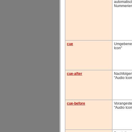
automatis
Nummerie
cue
Umgebenes
Icon"
cue-after
Nachfolge
"Audio Icon
cue-before
Vorangeste
"Audio Icon