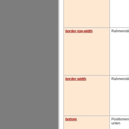
border-top-width
Rahmenstä
border-width
Rahmenstä
bottom
Positionie
unten