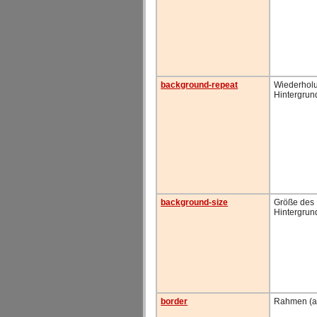
background-repeat
Wiederhol
Hintergrun
background-size
Größe des
Hintergrun
border
Rahmen (a