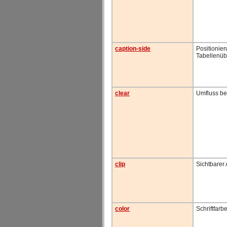
caption-side
Positionie
Tabellenübe
clear
Umfluss b
clip
Sichtbarer 
color
Schriftfarb