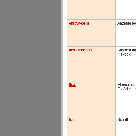
empty-cells
Anzeige le
flex-direction
Ausrichtung
Flexbox
float
Elementen
Fließrichtu
font
Schrift