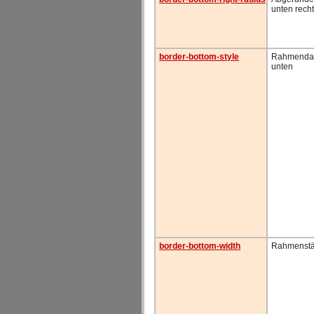
unten rech
border-bottom-style
Rahmendar
unten
border-bottom-width
Rahmenstä