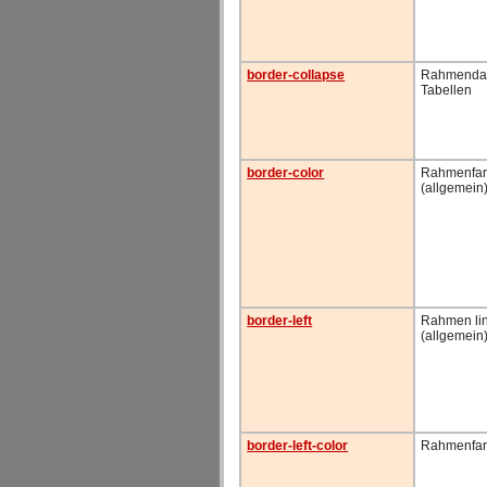
border-collapse
Rahmendars
Tabellen
border-color
Rahmenfa
(allgemein
border-left
Rahmen li
(allgemein
border-left-color
Rahmenfarb