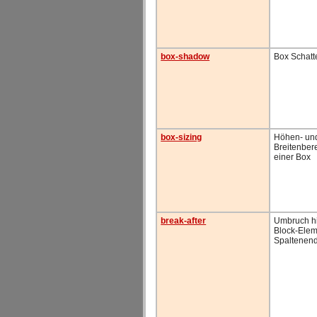
box-shadow
Box Schatt
box-sizing
Höhen- un
Breitenbe
einer Box
break-after
Umbruch hi
Block-Elem
Spaltenen