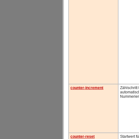
counter-increment
Zählschritt 
automatis
Nummerie
counter-reset
Startwert fü