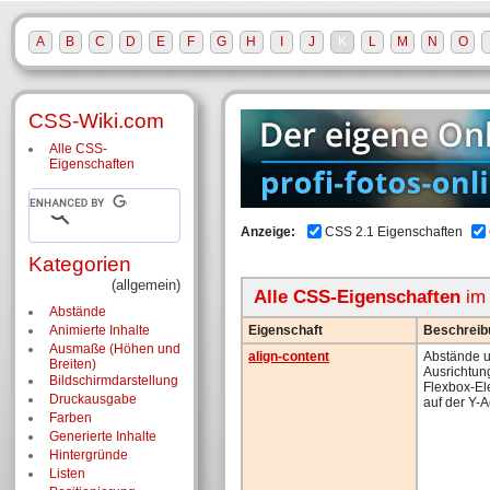
A
B
C
D
E
F
G
H
I
J
K
L
M
N
O
CSS-Wiki.com
Alle CSS-
Eigenschaften
Anzeige:
CSS 2.1 Eigenschaften
Kategorien
(allgemein)
Alle CSS-Eigenschaften
im
Abstände
Eigenschaft
Beschreib
Animierte Inhalte
Ausmaße (Höhen und
align-content
Abstände 
Breiten)
Ausrichtun
Bildschirm­darstellung
Flexbox-E
Druckausgabe
auf der Y-
Farben
Generierte Inhalte
Hintergründe
Listen