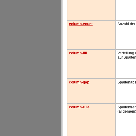
column-count
Anzahl der
column-fill
Verteilung 
auf Spalte
column-gap
Spaltenab
column-rule
Spaltentren
(allgemein