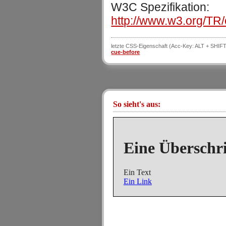
W3C Spezifikation:
http://www.w3.org/TR/
letzte CSS-Eigenschaft (Acc-Key: ALT + SHIFT
cue-before
So sieht's aus:
Eine Überschri
Ein Text
Ein Link