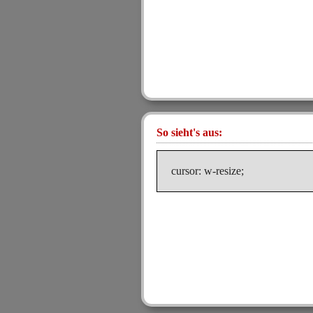
So sieht's aus:
cursor: w-resize;