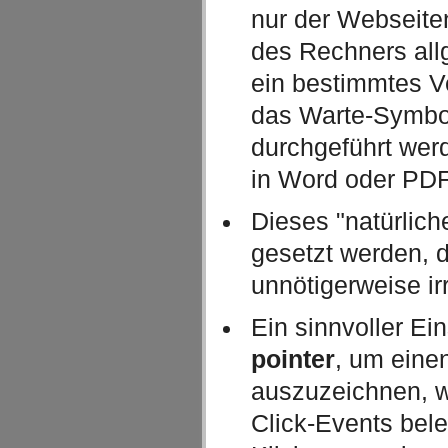
nur der Webseite
des Rechners all
ein bestimmtes V
das Warte-Symbo
durchgeführt wer
in Word oder PDFs
Dieses "natürliche
gesetzt werden, d
unnötigerweise irr
Ein sinnvoller Ei
pointer
, um eine
auszuzeichnen, w
Click-Events bele