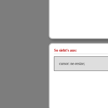
So sieht's aus:
cursor: ne-resize;