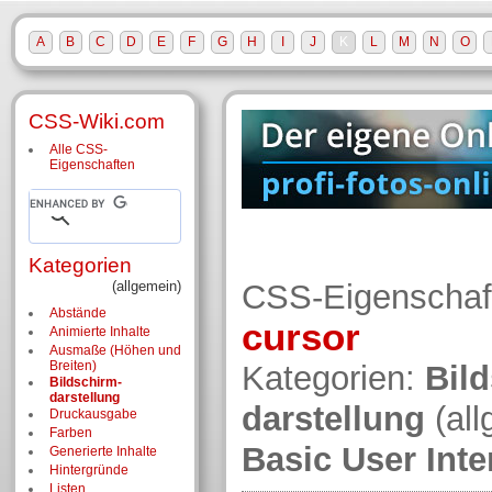
A
B
C
D
E
F
G
H
I
J
K
L
M
N
O
CSS-Wiki.com
Alle CSS-
Eigenschaften
Kategorien
(allgemein)
CSS-Eigenschaf
Abstände
cursor
Animierte Inhalte
Ausmaße (Höhen und
Breiten)
Kategorien:
Bil
Bildschirm­
darstellung
darstellung
(al
Druckausgabe
Farben
Basic User Int
Generierte Inhalte
Hintergründe
Listen