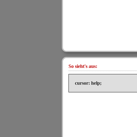
So sieht's aus:
cursor: help;