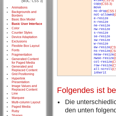
alias
(CSS 3)
(W3C: CSS 3)
copy
(CSS 3)
Animations
move
no-drop
(CSS 3
Backgrounds and
not-allowed
(
Borders
e-resize
Basic Box Model
n-resize
Basic User Interface
ne-resize
Color
nw-resize
Counter Styles
s-resize
se-resize
Device Adaptation
sw-resize
Exclusions
w-resize
Flexible Box Layout
ew-resize
(CS
Fonts
ns-resize
(CS
Fragmentation
nesw-resize
(
nwse-resize
(
Generated Content
col-resize
(C
for Paged Media
row-resize
(C
Generated and
all-scroll
(C
Replaced Content
inherit
Grid Positioning
Hyperlink
Presentation
Image Values and
Folgendes ist b
Replaced Content
Line
Marquee
Die unterschiedli
Multi-column Layout
Paged Media
den unten folgen
Ruby
Shapes