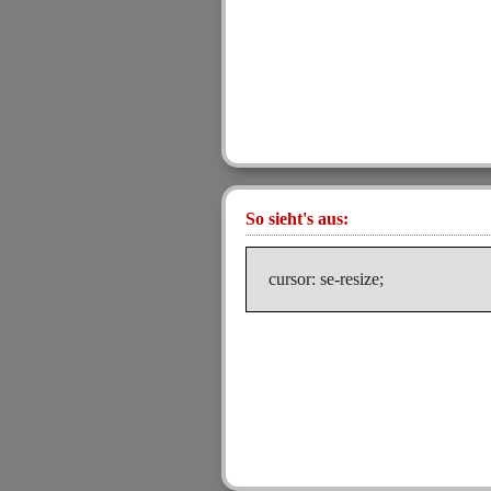
So sieht's aus:
cursor: se-resize;