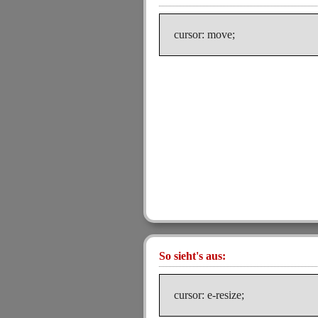
cursor: move;
So sieht's aus:
cursor: e-resize;