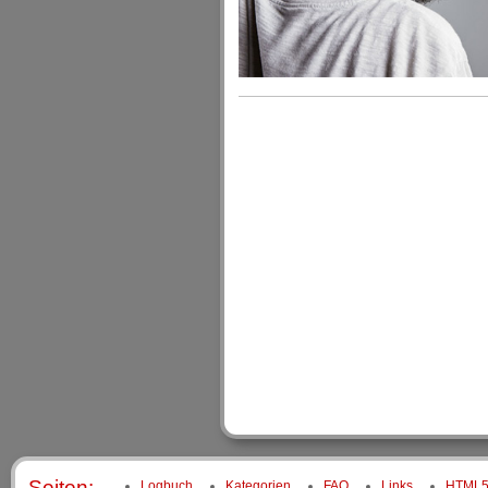
Seiten:
Logbuch
Kategorien
FAQ
Links
HTML5 