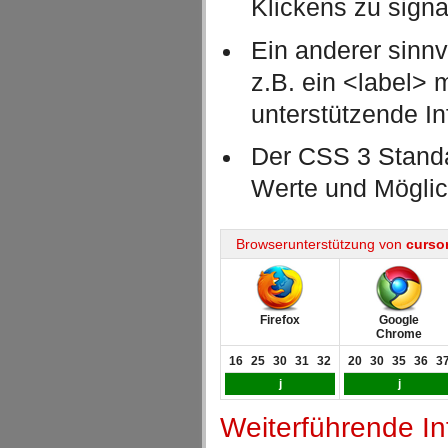
Klickens zu signa
Ein anderer sinnv
z.B. ein <label> 
unterstützende In
Der CSS 3 Standa
Werte und Möglic
Browserunterstützung von
curso
Firefox
Google
Chrome
16
25
30
31
32
20
30
35
36
3
j
j
Weiterführende I