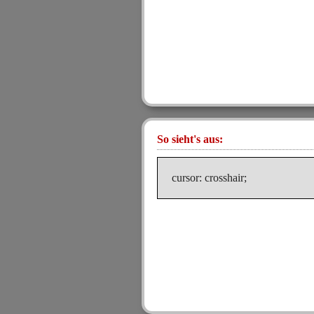
So sieht's aus:
cursor: crosshair;