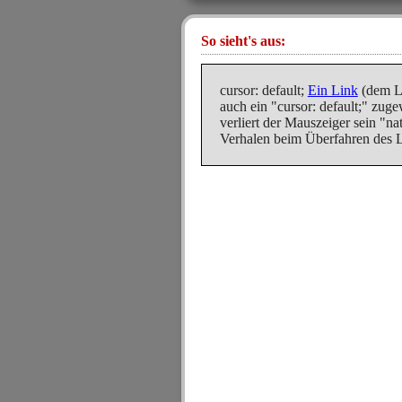
So sieht's aus:
cursor: default;
Ein Link
(dem Li
auch ein "cursor: default;" zug
verliert der Mauszeiger sein "na
Verhalen beim Überfahren des L