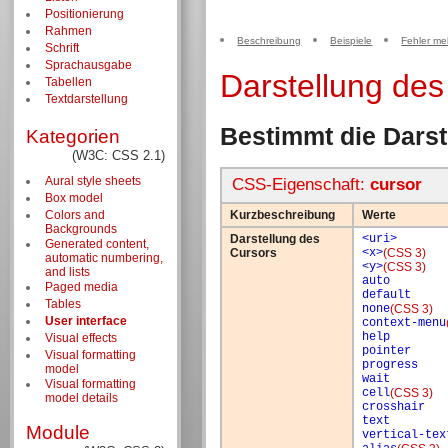
Positionierung
Rahmen
Beschreibung
Beispiele
Fehler me
Schrift
Sprachausgabe
Darstellung des
Tabellen
Textdarstellung
Bestimmt die Darst
Kategorien
(W3C: CSS 2.1)
Aural style sheets
CSS-Eigenschaft:
cursor
Box model
Colors and
Kurzbeschreibung
Werte
Backgrounds
Darstellung des
<uri>
Generated content,
Cursors
<x>
(CSS 3)
automatic numbering,
<y>
(CSS 3)
and lists
auto
Paged media
default
Tables
none
(CSS 3)
User interface
context-menu
help
Visual effects
pointer
Visual formatting
progress
model
wait
Visual formatting
cell
(CSS 3)
model details
crosshair
text
Module
vertical-tex