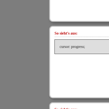
So sieht's aus:
cursor: progress;