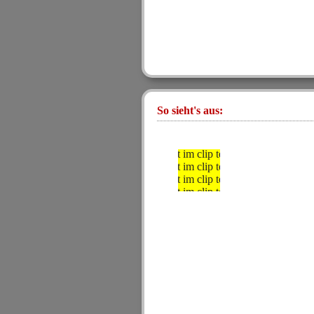
So sieht's aus:
text im clip text im clip
text im clip text im clip
text im clip text im clip
text im clip text im clip
text im clip text im clip
text im clip text im clip
text im clip