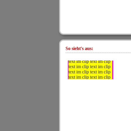
So sieht's aus:
text im clip text im clip
text im clip text im clip
text im clip text im clip
text im clip text im clip
text im clip text im clip
text im clip text im clip
text im clip