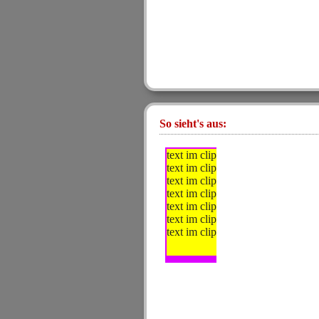
So sieht's aus:
text im clip text im clip
text im clip text im clip
text im clip text im clip
text im clip text im clip
text im clip text im clip
text im clip text im clip
text im clip