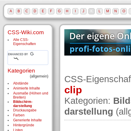
A
B
C
D
E
F
G
H
I
J
K
L
M
N
O
CSS-Wiki.com
Alle CSS-
Eigenschaften
Kategorien
(allgemein)
CSS-Eigenschaf
Abstände
clip
Animierte Inhalte
Ausmaße (Höhen und
Breiten)
Kategorien:
Bil
Bildschirm­
darstellung
darstellung
(al
Druckausgabe
Farben
Generierte Inhalte
Hintergründe
Listen