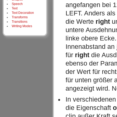
angefangen bei 
Speech
Text
LEFT. Anders als 
Text Decoration
Transforms
die Werte
right
u
Transitions
Writing Modes
untere Ausdehnun
linke obere Ecke
Innenabstand an j
für
right
die Ausd
ebenso der Param
der Wert für rech
für unten größer 
angezeigt wird. N
In verschiedenen
die Eigenschaft
o
clip außer Kraft s