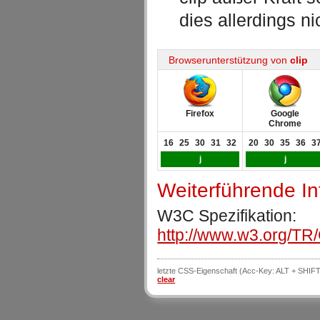
dies allerdings n
Browserunterstützung von
clip
Firefox
Google
Chrome
16
25
30
31
32
20
30
35
36
3
j
j
Weiterführende I
W3C Spezifikation:
http://www.w3.org/TR/
letzte CSS-Eigenschaft (Acc-Key: ALT + SHIFT
clear