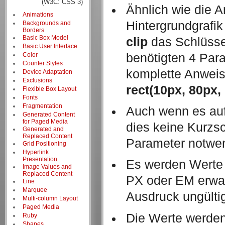
(W3C: CSS 3)
Ähnlich wie die
Animations
Hintergrundgrafi
Backgrounds and
Borders
Basic Box Model
clip
das Schlüss
Basic User Interface
benötigten 4 Para
Color
Counter Styles
komplette Anweis
Device Adaptation
Exclusions
rect(10px, 80px,
Flexible Box Layout
Fonts
Fragmentation
Auch wenn es auf 
Generated Content
for Paged Media
dies keine Kurzsc
Generated and
Replaced Content
Parameter notwe
Grid Positioning
Hyperlink
Presentation
Es werden Werte 
Image Values and
Replaced Content
PX oder EM erwar
Line
Marquee
Ausdruck ungülti
Multi-column Layout
Paged Media
Die Werte werden
Ruby
Shapes