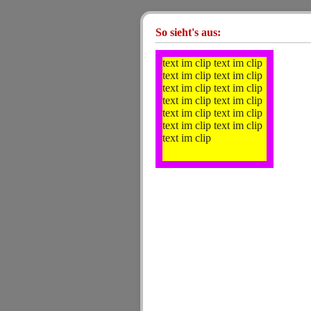
So sieht's aus:
text im clip text im clip
text im clip text im clip
text im clip text im clip
text im clip text im clip
text im clip text im clip
text im clip text im clip
text im clip