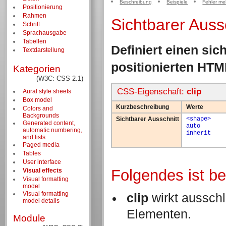
Beschreibung
Beispiele
Fehler me
Positionierung
Rahmen
Sichtbarer Auss
Schrift
Sprachausgabe
Tabellen
Definiert einen sic
Textdarstellung
positionierten HTM
Kategorien
(W3C: CSS 2.1)
CSS-Eigenschaft:
clip
Aural style sheets
Box model
Kurzbeschreibung
Werte
Colors and
Backgrounds
Sichtbarer Ausschnitt
<shape>
Generated content,
auto
automatic numbering,
inherit
and lists
Paged media
Tables
User interface
Folgendes ist b
Visual effects
Visual formatting
model
Visual formatting
clip
wirkt ausschli
model details
Elementen.
Module