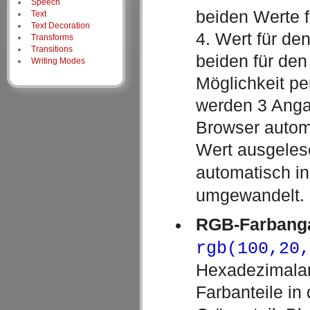
Speech
beiden Werte f
Text
Text Decoration
4. Wert für den
Transforms
Transitions
beiden für den
Writing Modes
Möglichkeit pe
werden 3 Anga
Browser automa
Wert ausgeles
automatisch i
umgewandelt.
RGB-Farbang
rgb(100,20,
Hexadezimala
Farbanteile in 