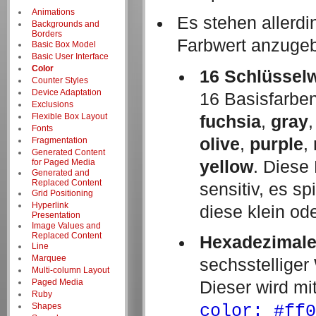
Animations
Es stehen allerdi
Backgrounds and
Borders
Farbwert anzuge
Basic Box Model
Basic User Interface
Color
16 Schlüssel
Counter Styles
Device Adaptation
16 Basisfarbe
Exclusions
Flexible Box Layout
fuchsia
,
gray
Fonts
olive
,
purple
,
Fragmentation
Generated Content
for Paged Media
yellow
. Diese
Generated and
Replaced Content
sensitiv, es sp
Grid Positioning
Hyperlink
diese klein od
Presentation
Image Values and
Replaced Content
Hexadezimale
Line
Marquee
sechsstelliger
Multi-column Layout
Paged Media
Dieser wird mit
Ruby
Shapes
color: #ff0