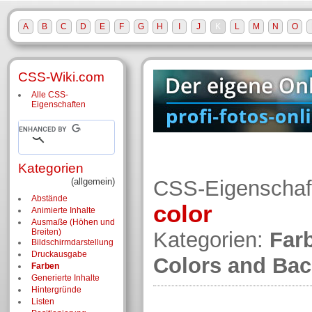
A
B
C
D
E
F
G
H
I
J
K
L
M
N
O
CSS-Wiki.com
Alle CSS-
Eigenschaften
Kategorien
(allgemein)
CSS-Eigenschaf
Abstände
color
Animierte Inhalte
Ausmaße (Höhen und
Breiten)
Kategorien:
Far
Bildschirm­darstellung
Druckausgabe
Colors and Ba
Farben
Generierte Inhalte
Hintergründe
Listen