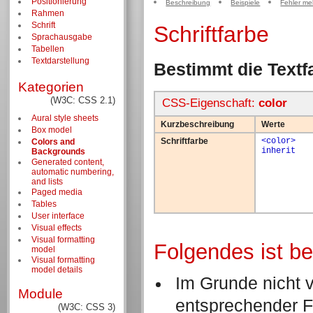
Positionierung
Beschreibung
Beispiele
Fehler me
Rahmen
Schrift
Schriftfarbe
Sprachausgabe
Tabellen
Textdarstellung
Bestimmt die Textf
Kategorien
(W3C: CSS 2.1)
CSS-Eigenschaft:
color
Aural style sheets
Kurzbeschreibung
Werte
Box model
Schriftfarbe
<color>
Colors and
inherit
Backgrounds
Generated content,
automatic numbering,
and lists
Paged media
Tables
User interface
Visual effects
Visual formatting
Folgendes ist b
model
Visual formatting
model details
Im Grunde nicht vi
Module
entsprechender F
(W3C: CSS 3)