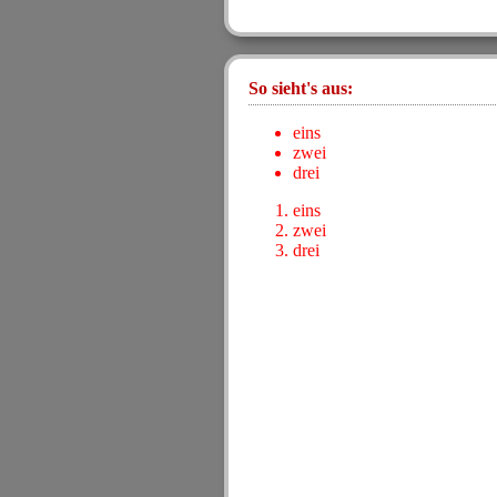
So sieht's aus:
eins
zwei
drei
eins
zwei
drei