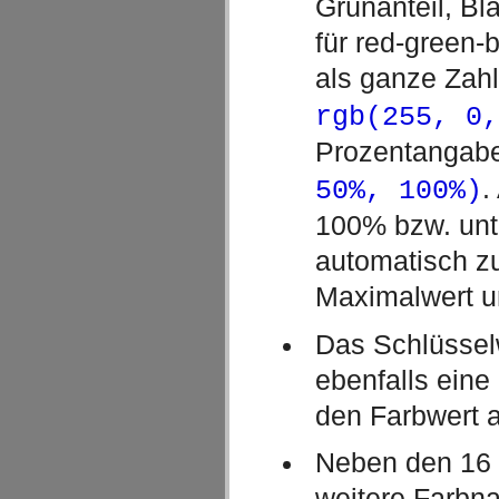
Grünanteil, Bl
für red-green-
als ganze Zahl
rgb(255, 0,
Prozentangab
.
50%, 100%)
100% bzw. unt
automatisch z
Maximalwert 
Das Schlüssel
ebenfalls eine 
den Farbwert a
Neben den 16
weitere Farbn