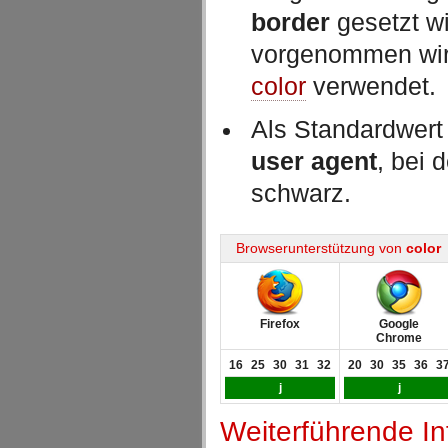
border
gesetzt wi
vorgenommen wird
color
verwendet.
Als Standardwer
user agent
, bei 
schwarz.
Browserunterstützung von
color
Firefox
Google
Chrome
16
25
30
31
32
20
30
35
36
3
j
j
Weiterführende I