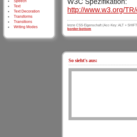
W3C Spezifikation:
Speech
Text
http://www.w3.org/TR
Text Decoration
Transforms
Transitions
letzte CSS-Eigenschaft (Acc-Key: ALT + SHIFT
Writing Modes
border-bottom
So sieht's aus: