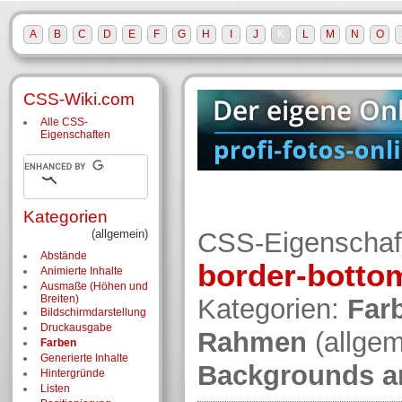
A
B
C
D
E
F
G
H
I
J
K
L
M
N
O
CSS-Wiki.com
Alle CSS-
Eigenschaften
Kategorien
(allgemein)
CSS-Eigenschaf
Abstände
border-botto
Animierte Inhalte
Ausmaße (Höhen und
Breiten)
Kategorien:
Far
Bildschirm­darstellung
Druckausgabe
Rahmen
(allge
Farben
Generierte Inhalte
Backgrounds a
Hintergründe
Listen