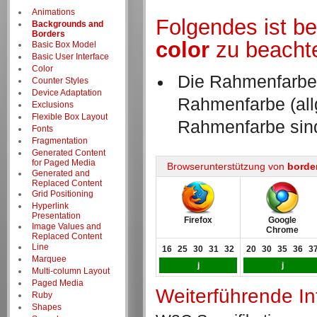
Animations
Folgendes ist b
Backgrounds and
Borders
color
zu beacht
Basic Box Model
Basic User Interface
Color
Die Rahmenfarbe 
Counter Styles
Device Adaptation
Rahmenfarbe (all
Exclusions
Flexible Box Layout
Rahmenfarbe sin
Fonts
Fragmentation
Generated Content
for Paged Media
Browserunterstützung von
borde
Generated and
Replaced Content
Grid Positioning
Hyperlink
Presentation
Firefox
Google
Image Values and
Chrome
Replaced Content
Line
16
25
30
31
32
20
30
35
36
3
Marquee
j
j
Multi-column Layout
Paged Media
Weiterführende I
Ruby
Shapes