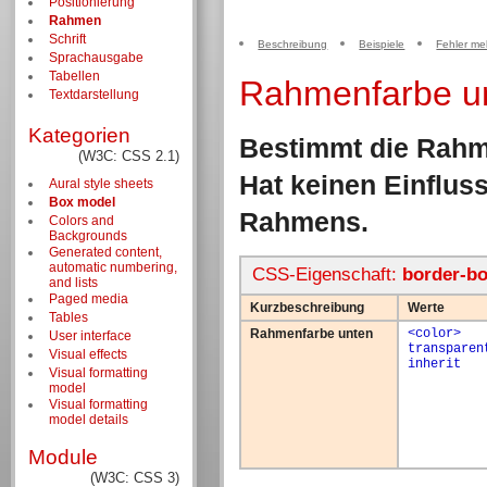
Positionierung
Rahmen
Schrift
Beschreibung
Beispiele
Fehler me
Sprachausgabe
Tabellen
Rahmenfarbe u
Textdarstellung
Kategorien
Bestimmt die Rahm
(W3C: CSS 2.1)
Hat keinen Einfluss
Aural style sheets
Box model
Rahmens.
Colors and
Backgrounds
Generated content,
automatic numbering,
CSS-Eigenschaft:
border-bo
and lists
Paged media
Kurzbeschreibung
Werte
Tables
Rahmenfarbe unten
<color>
User interface
transparen
Visual effects
inherit
Visual formatting
model
Visual formatting
model details
Module
(W3C: CSS 3)