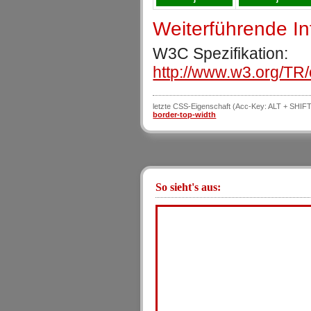
Weiterführende I
W3C Spezifikation:
http://www.w3.org/TR
letzte CSS-Eigenschaft (Acc-Key: ALT + SHIFT
border-top-width
So sieht's aus: