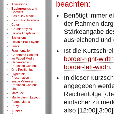
beachten:
Animations
Backgrounds and
Borders
Benötigt immer 
Basic Box Model
Basic User Interface
der Rahmen darge
Color
Counter Styles
Stärkeangabe des
Device Adaptation
Exclusions
ausreichend und 
Flexible Box Layout
Fonts
Ist die Kurzschre
Fragmentation
Generated Content
border-right-width
for Paged Media
Generated and
border-left-width
.
Replaced Content
Grid Positioning
Hyperlink
In dieser Kurzsc
Presentation
Image Values and
angegeben werden
Replaced Content
Line
Reichenfolge [obe
Marquee
Multi-column Layout
einfacher zu mer
Paged Media
Ruby
also [12:00][3:00]
Shapes