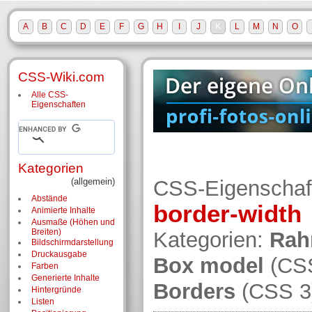
A
B
C
D
E
F
G
H
I
J
K
L
M
N
O
CSS-Wiki.com
Alle CSS-
Eigenschaften
Kategorien
(allgemein)
CSS-Eigenschaf
Abstände
border-width
Animierte Inhalte
Ausmaße (Höhen und
Breiten)
Kategorien:
Ra
Bildschirm­darstellung
Druckausgabe
Box model
(CS
Farben
Generierte Inhalte
Borders
(CSS 3
Hintergründe
Listen