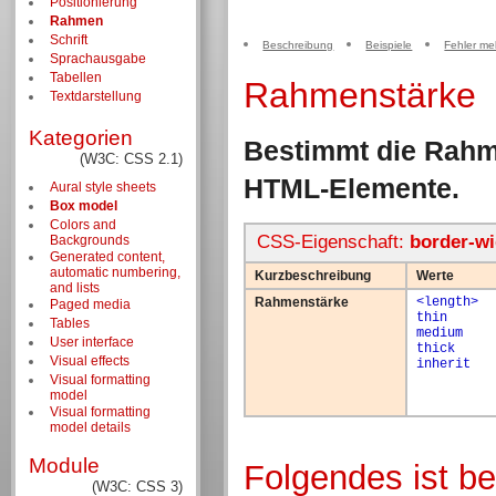
Positionierung
Rahmen
Schrift
Beschreibung
Beispiele
Fehler me
Sprachausgabe
Tabellen
Rahmenstärke
Textdarstellung
Kategorien
Bestimmt die Rahm
(W3C: CSS 2.1)
HTML-Elemente.
Aural style sheets
Box model
Colors and
CSS-Eigenschaft:
border-wi
Backgrounds
Generated content,
automatic numbering,
Kurzbeschreibung
Werte
and lists
Rahmenstärke
<length>
Paged media
thin
Tables
medium
User interface
thick
Visual effects
inherit
Visual formatting
model
Visual formatting
model details
Module
Folgendes ist b
(W3C: CSS 3)