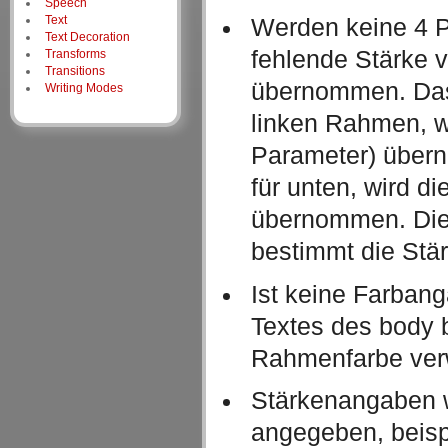
Speech
Text
Werden keine 4 P
Text Decoration
fehlende Stärke 
Transforms
Transitions
übernommen. Das 
Writing Modes
linken Rahmen, wi
Parameter) übern
für unten, wird d
übernommen. Die
bestimmt die Stär
Ist keine Farbang
Textes des body 
Rahmenfarbe ver
Stärkenangaben 
angegeben, beisp