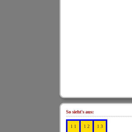
So sieht's aus:
1 1
1 2
1 3