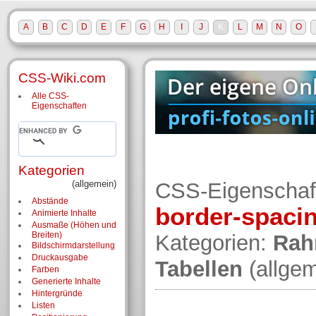
A
B
C
D
E
F
G
H
I
J
K
L
M
N
O
CSS-Wiki.com
Alle CSS-
Eigenschaften
Kategorien
(allgemein)
CSS-Eigenschaf
Abstände
border-spaci
Animierte Inhalte
Ausmaße (Höhen und
Breiten)
Kategorien:
Ra
Bildschirm­darstellung
Druckausgabe
Tabellen
(allge
Farben
Generierte Inhalte
Hintergründe
Listen