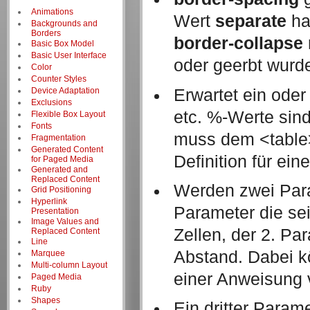
Animations
Wert
separate
hat
Backgrounds and
Borders
border-collapse
Basic Box Model
Basic User Interface
oder geerbt wurd
Color
Counter Styles
Erwartet ein ode
Device Adaptation
Exclusions
etc. %-Werte sind
Flexible Box Layout
Fonts
muss dem <table
Fragmentation
Generated Content
Definition für ei
for Paged Media
Generated and
Replaced Content
Werden zwei Para
Grid Positioning
Hyperlink
Parameter die se
Presentation
Image Values and
Zellen, der 2. P
Replaced Content
Line
Abstand. Dabei k
Marquee
Multi-column Layout
einer Anweisung 
Paged Media
Ruby
Shapes
Ein dritter Param