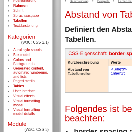
Positionierung
Beschreibung
Beispiele
Fehler me
Rahmen
Schrift
Abstand von Tab
Sprachausgabe
Tabellen
Textdarstellung
Definiert den Abst
Kategorien
Tabellen.
(W3C: CSS 2.1)
Aural style sheets
CSS-Eigenschaft:
border-sp
Box model
Colors and
Kurzbeschreibung
Werte
Backgrounds
Generated content,
Abstand von
<length>
automatic numbering,
Tabellenzellen
inherit
and lists
Paged media
Tables
User interface
Visual effects
Visual formatting
model
Folgendes ist b
Visual formatting
model details
beachten:
Module
(W3C: CSS 3)
border-spacing
g