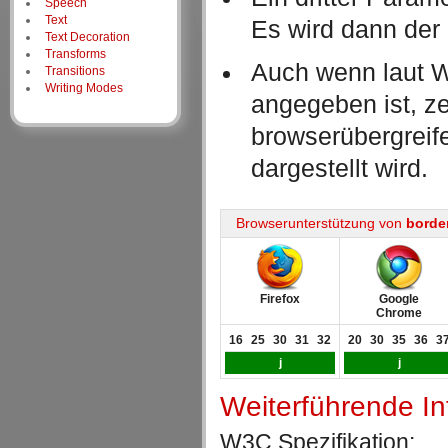
Speech
Text
Es wird dann der 
Text Decoration
Transforms
Auch wenn laut W
Transitions
Writing Modes
angegeben ist, ze
browserübergreife
dargestellt wird.
Browserunterstützung von
borde
Firefox
Google
Chrome
16
25
30
31
32
20
30
35
36
3
j
j
Weiterführende I
W3C Spezifikation: