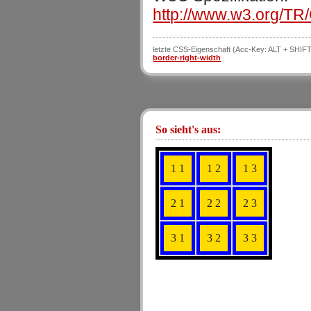
http://www.w3.org/TR
letzte CSS-Eigenschaft (Acc-Key: ALT + SHIFT
border-right-width
So sieht's aus:
1 1
1 2
1 3
2 1
2 2
2 3
3 1
3 2
3 3