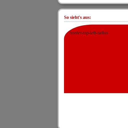
So sieht's aus:
border-top-left-radius