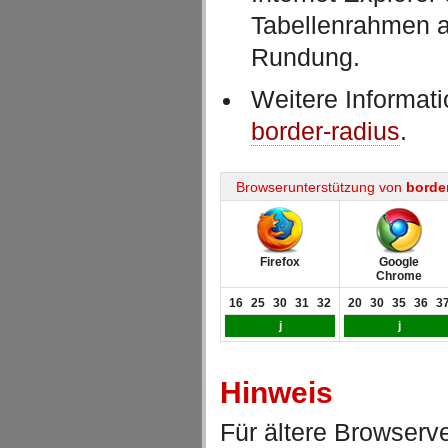
Tabellenrahmen an
Rundung.
Weitere Informat
border-radius
.
Browserunterstützung von
border
Firefox
Google
Chrome
16
25
30
31
32
20
30
35
36
3
j
j
Hinweis
Für ältere Browserve