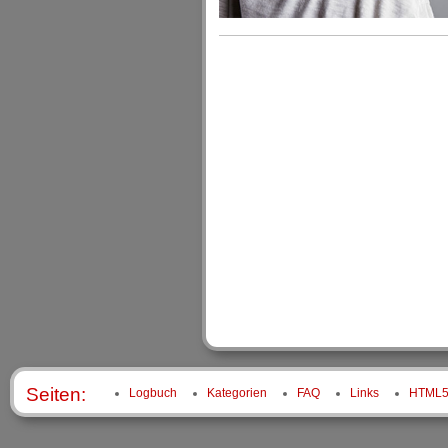
Seiten:
Logbuch
Kategorien
FAQ
Links
HTML5 