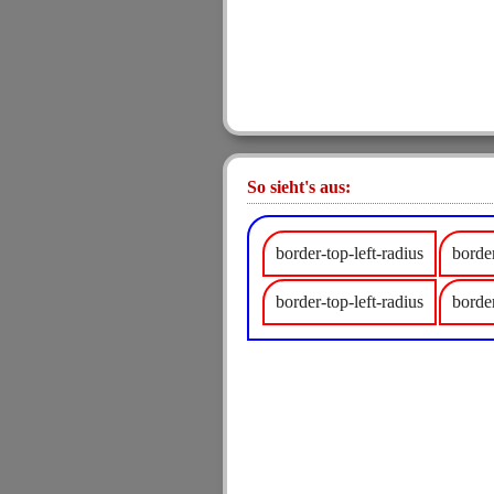
So sieht's aus:
border-top-left-radius
border
border-top-left-radius
border