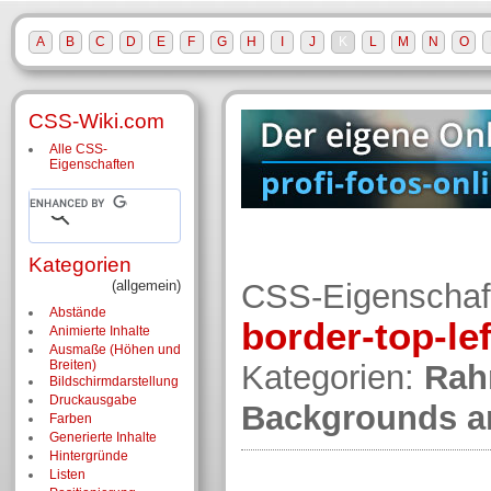
A
B
C
D
E
F
G
H
I
J
K
L
M
N
O
CSS-Wiki.com
Alle CSS-
Eigenschaften
Kategorien
(allgemein)
CSS-Eigenschaf
Abstände
border-top-lef
Animierte Inhalte
Ausmaße (Höhen und
Breiten)
Kategorien:
Ra
Bildschirm­darstellung
Druckausgabe
Backgrounds a
Farben
Generierte Inhalte
Hintergründe
Listen