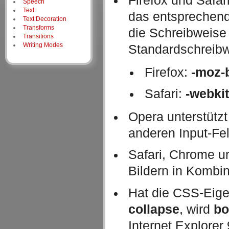
Firefox und Safar
Speech
Text
das entsprechend
Text Decoration
Transforms
die Schreibweise 
Transitions
Writing Modes
Standardschreibw
Firefox:
-moz-b
Safari:
-webkit
Opera unterstütz
anderen Input-Fe
Safari, Chrome u
Bildern in Kombi
Hat die CSS-Eig
collapse
, wird
bo
Internet Explorer 