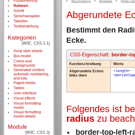
Positionierung
Beschreibung
Beispiele
Fehler me
Rahmen
Schrift
Abgerundete Ec
Sprachausgabe
Tabellen
Textdarstellung
Bestimmt den Radi
Kategorien
Ecke.
(W3C: CSS 2.1)
Aural style sheets
CSS-Eigenschaft:
border-top
Box model
Colors and
Kurzbeschreibung
Werte
Backgrounds
Generated content,
Abgerundete Ecken
<length>
automatic numbering,
links oben
<percentag
and lists
Paged media
Tables
User interface
Visual effects
Visual formatting
Folgendes ist b
model
Visual formatting
radius
zu beach
model details
Module
border-top-left-r
(W3C: CSS 3)