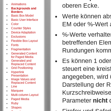
oberen Ecke.
Animations
Backgrounds and
Borders
Werte können abso
Basic Box Model
Basic User Interface
EM oder %-Wert 
Color
Counter Styles
Device Adaptation
%-Werte verhalten
Exclusions
Flexible Box Layout
betreffenden Elem
Fonts
Rundungen kom
Fragmentation
Generated Content
for Paged Media
Es können 1 ode
Generated and
Replaced Content
steuert eine kre
Grid Positioning
Hyperlink
angegeben, wird ü
Presentation
Image Values and
Replaced Content
Darstellung der 
Line
Marquee
Kurzschreibweis
Multi-column Layout
Parameter
nicht
d
Paged Media
Ruby
Shapes