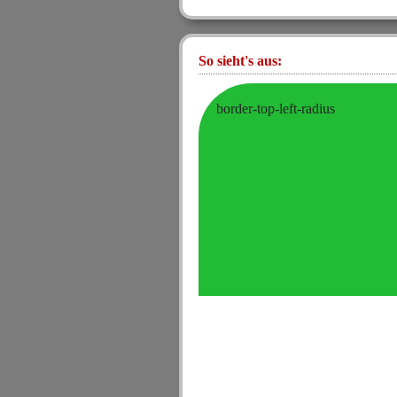
So sieht's aus:
border-top-left-radius