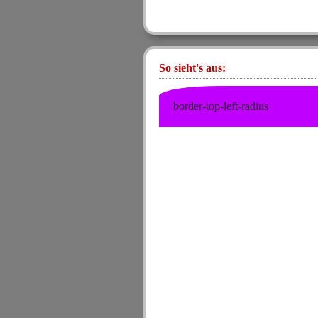
So sieht's aus:
border-top-left-radius