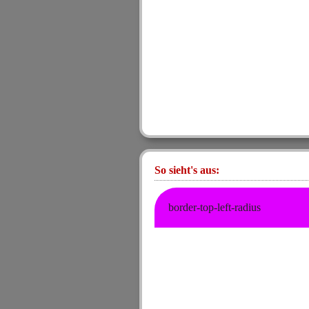
So sieht's aus:
border-top-left-radius