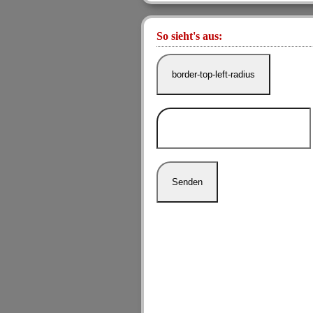
So sieht's aus:
border-top-left-radius