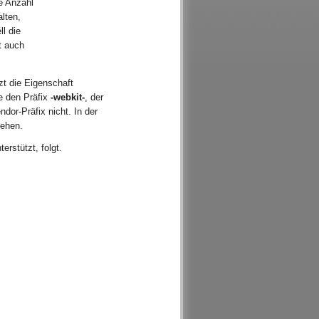
ie Anzahl
lten,
ll die
t auch
zt die Eigenschaft
e den Präfix
-webkit-
, der
dor-Präfix nicht. In der
ehen.
erstützt, folgt.