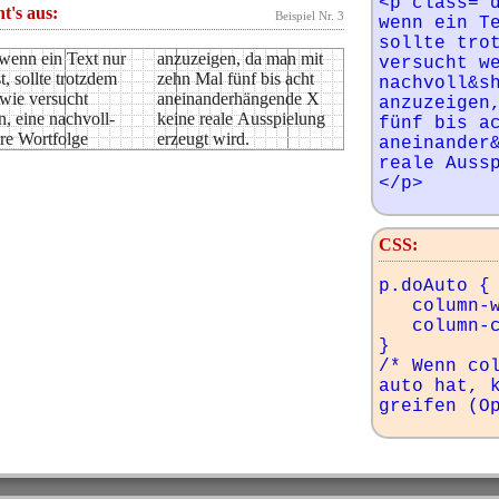
<p class="d
ht's aus:
Beispiel Nr. 3
wenn ein Te
sollte trot
wenn ein Text nur
eigen, da man mit
versucht we
t, sollte trotzdem
al fünf bis acht
nachvoll&sh
wie versucht
der­hängende X
anzuzeigen,
, eine nachvoll­
reale Ausspielung
fünf bis ac
re Wortfolge
erzeugt wird.
aneinander&
reale Auss
</p>
CSS:
p.doAuto {

   column-width: auto;

   column-count: 2;

}

/* Wenn col
auto hat, k
greifen (O