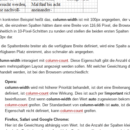
 konkreten Beispiel heißt das,
column-width
ist mit 100px angegeben, der v
eit, die einzelnen Spalten hätten dann eine Breite von 116,66 Pixel, die Brows
nheitlich in 10-Pixel-Schritten zu runden und stellen die beiden ersten Spalten 
0px dar.
t die Spaltenbreite breiter als die verfügbare Breite definiert, wird eine Spalte 
rfügbaren Platz einnimmt, also schmaler als angegeben.
lumn-width
interagiert mit
column-count
. Diese Eigenschaft gibt die Anzahl d
nem mehrspaltigen Layout angezeigt werden sollen. Mit welcher Gewichtung 
handelt werden, ist bei den Browsern unterschiedlich:
Opera:
column-width
wird mit höherer Priorität behandelt, ist dort eine Breitenan
definiert, ist
column-count
ohne Wirkung. Dies ist auch per
!important
nic
beeinflussen. Erst wenn
column-width
den Wert
auto
zugewiesen bekom
column-count
greifen. Der Standardwert von
column-width
ist
auto
, ist d
Eigenschaft nicht definiert, kann
column-count
greifen.
Firefox, Safari und Google Chrome:
Hier ist die Gewichtung abhängig vom Wert. Ist die Anzahl der Spalten klei