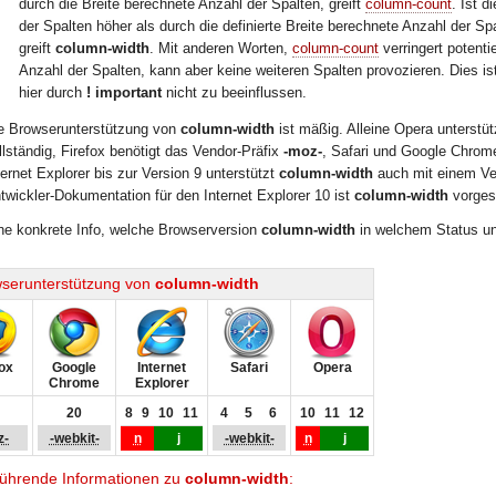
durch die Breite berechnete Anzahl der Spalten, greift
column-count
. Ist d
der Spalten höher als durch die definierte Breite berechnete Anzahl der Spa
greift
column-width
. Mit anderen Worten,
column-count
verringert potentie
Anzahl der Spalten, kann aber keine weiteren Spalten provozieren. Dies is
hier durch
! important
nicht zu beeinflussen.
e Browserunterstützung von
column-width
ist mäßig. Alleine Opera unterstüt
llständig, Firefox benötigt das Vendor-Präfix
-moz-
, Safari und Google Chrom
ternet Explorer bis zur Version 9 unterstützt
column-width
auch mit einem Ven
twickler-Dokumentation für den Internet Explorer 10 ist
column-width
vorges
ne konkrete Info, welche Browserversion
column-width
in welchem Status unt
serunterstützung von
column-width
fox
Google
Internet
Safari
Opera
Chrome
Explorer
20
8
9
10
11
4
5
6
10
11
12
z-
-webkit-
n
j
-webkit-
n
j
führende Informationen zu
column-width
: