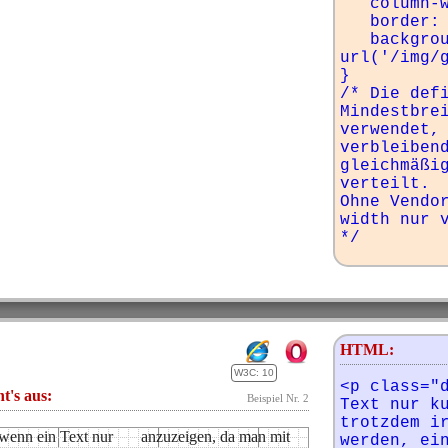
   column-width: 100px;

   border: 1px solid #999;

   background-image: 
url('/img/g
}

/* Die defi
Mindestbrei
verwendet, 
verbleibend
gleichmäßig
verteilt.

Ohne Vendo
width nur v
*/
HTML:
W3C: 10
<p class="d
ht's aus:
Beispiel Nr. 2
Text nur ku
trotzdem ir
wenn ein Text nur
eigen, da man mit
werden, ein