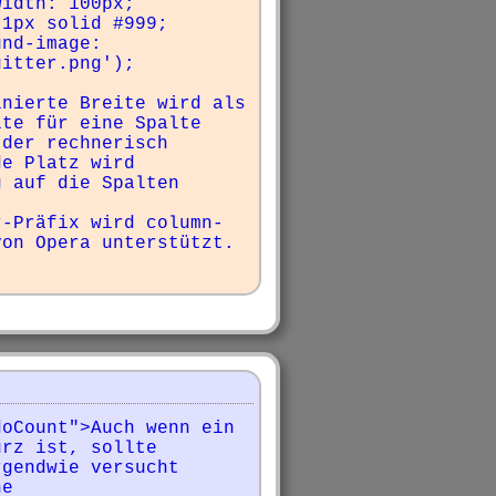
itter.png');

nierte Breite wird als 
te für eine Spalte 
der rechnerisch 
e Platz wird 
 auf die Spalten 
r-Präfix wird column-
on Opera unterstützt. 
oCount">Auch wenn ein 
rz ist, sollte 
gendwie versucht 
e 