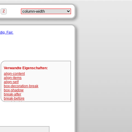
Z
Verwandte Eigenschaften
:
align-content
align-items
align-self
box-decoration-break
box-shadow
break-after
break-before
break-inside
clip
column-count
column-fill
column-gap
column-rule
column-rule-color
column-rule-style