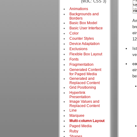
(W3C: CSS 3)
Animations
Backgrounds and
Borders
Am
Basic Box Model
br
Basic User Interface
ei
Color
Counter Styles
12
Device Adaptation
Is
Exclusions
Flexible Box Layout
ve
Fonts
co
Fragmentation
Generated Content
ei
for Paged Media
be
Generated and
Replaced Content
Grid Positioning
Hyperlink
Presentation
Image Values and
Replaced Content
Line
Marquee
Multi-column Layout
Paged Media
Ruby
Shapes