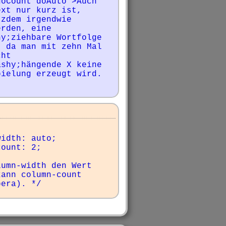
oCount doAuto">Auch 
xt nur kurz ist, 
zdem irgendwie 
rden, eine 
y;ziehbare Wortfolge 
 da man mit zehn Mal 
ht 
shy;hängende X keine 
pielung erzeugt wird.
umn-width den Wert 
ann column-count 
pera). */