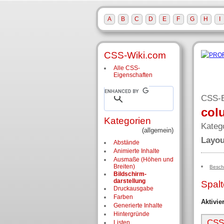
A
B
C
D
E
F
G
H
I
CSS-Wiki.com
Alle CSS-
Eigenschaften
CSS-E
col
Kategorien
Kateg
(allgemein)
Layo
Abstände
Animierte Inhalte
Ausmaße (Höhen und
Breiten)
Besch
Bildschirm­
darstellung
Spalt
Druckausgabe
Farben
Aktivie
Generierte Inhalte
Hintergründe
CSS-
Listen