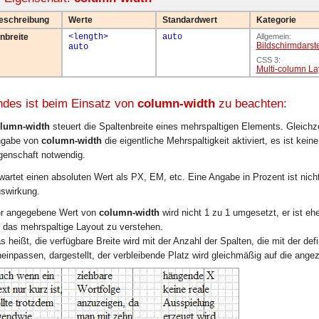
eschreibung
Werte
Standardwert
Kategorie
nbreite
<length>
auto
Allgemein:
Bildschirm­darst
auto
CSS 3:
Multi-column La
ndes ist beim Einsatz von
column-width
zu beachten:
lumn-width
steuert die Spaltenbreite eines mehrspaltigen Elements. Gleichze
ngabe von
column-width
die eigentliche Mehrspaltigkeit aktiviert, es ist kei
genschaft notwendig.
wartet einen absoluten Wert als PX, EM, etc. Eine Angabe in Prozent ist nich
swirkung.
r angegebene Wert von
column-width
wird nicht 1 zu 1 umgesetzt, er ist ehe
r das mehrspaltige Layout zu verstehen.
s heißt, die verfügbare Breite wird mit der Anzahl der Spalten, die mit der defi
neinpassen, dargestellt, der verbleibende Platz wird gleichmäßig auf die angez