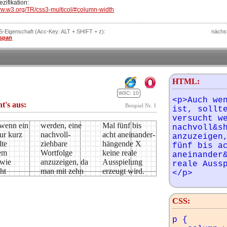
zifikation:
ww.w3.org/TR/css3-multicol/#column-width
SS-Eigenschaft (Acc-Key: ALT + SHIFT + z):
nächs
span
HTML:
W3C: 10
<p>Auch wen
ht's aus:
Beispiel Nr. 1
ist, sollte
versucht we
wenn ein
n, eine
ünf bis
nachvoll&sh
ur kurz
voll­
einander­
anzuzeigen,
lte
are
e X
fünf bis ac
dem
lge
ale
aneinander&
dwie
n, da
lung
reale Auss
ht
ehn
erzeugt wird.
</p>
CSS:
p {
