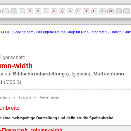
J
K
L
M
N
O
P
Q
R
S
T
U
V
W
X
Y
igenschaft:
umn-width
orien:
Bildschirm­darstellung
(allgemein)
, Multi-column
ut
(CSS 3)
reibung
Beispiele
Fehler melden
enbreite
rt eine mehrspaltige Darstellung und definiert die Spaltenbreite.
Eigenschaft:
column-width