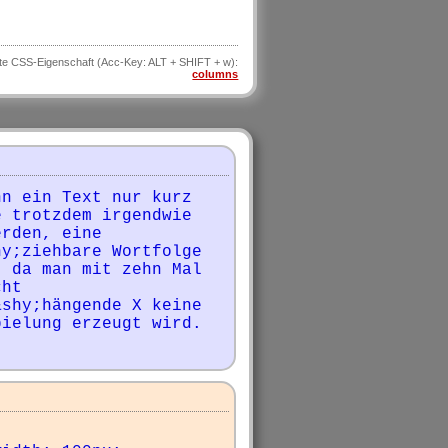
te CSS-Eigenschaft (Acc-Key: ALT + SHIFT + w):
columns
n ein Text nur kurz 
 trotzdem irgendwie 
rden, eine 
y;ziehbare Wortfolge 
 da man mit zehn Mal 
ht 
shy;hängende X keine 
pielung erzeugt wird.