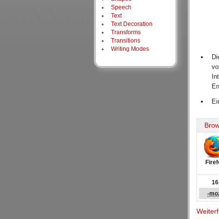
Speech
Text
Text Decoration
Transforms
Transitions
Writing Modes
Di
vo
In
En
Ei
Brow
Fire
16
-mo
Weiter