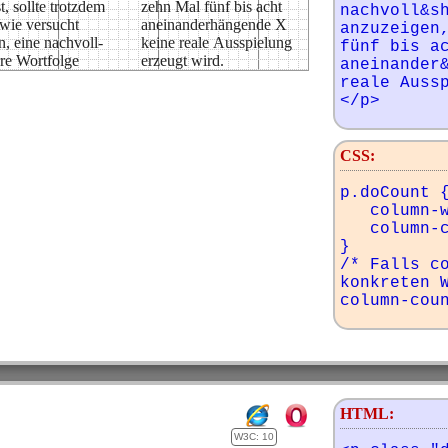
t, sollte trotzdem
al fünf bis acht
nachvoll&sh
wie versucht
der­hängende X
anzuzeigen,
, eine nachvoll­
reale Ausspielung
fünf bis ac
re Wortfolge
erzeugt wird.
aneinander&
reale Auss
</p>
CSS:
p.doCount {
   column-width: 100px;

   column-count: 2;

}

/* Falls co
konkreten W
column-cou
HTML:
W3C: 10