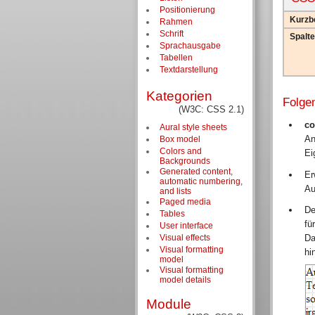
Positionierung
Kurzb
Rahmen
Schrift
Spalte
Sprachausgabe
Tabellen
Textdarstellung
Kategorien
Folge
(W3C: CSS 2.1)
co
Aural style sheets
A
Box model
Colors and
Ei
Backgrounds
Generated content,
Er
automatic numbering,
Au
and lists
Paged media
De
Tables
fü
User interface
Visual effects
Da
Visual formatting
hi
model
Visual formatting
model details
Module