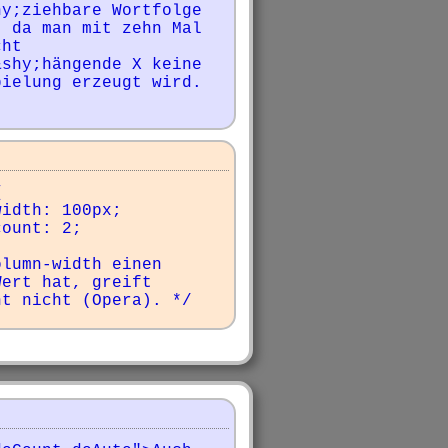
y;ziehbare Wortfolge 
 da man mit zehn Mal 
ht 
shy;hängende X keine 
pielung erzeugt wird.


lumn-width einen 
ert hat, greift 
nt nicht (Opera). */