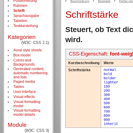
Positionierung
Beschreibung
Beispiele
Fehler me
Rahmen
Schrift
Schriftstärke
Sprachausgabe
Tabellen
Textdarstellung
Steuert, ob Text di
Kategorien
wird.
(W3C: CSS 2.1)
Aural style sheets
CSS-Eigenschaft:
font-weig
Box model
Colors and
Kurzbeschreibung
Werte
Backgrounds
Generated content,
Schriftstärke
normal
automatic numbering,
bold
and lists
bolder
Paged media
lighter
Tables
100
200
User interface
300
Visual effects
400
Visual formatting
500
model
600
Visual formatting
700
model details
800
900
Module
inherit
(W3C: CSS 3)