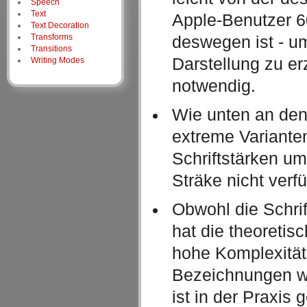
Speech
Text
Apple-Benutzer 6
Text Decoration
Transforms
deswegen ist - u
Transitions
Darstellung zu er
Writing Modes
notwendig.
Wie unten an den
extreme Variante
Schriftstärken um
Sträke nicht verfü
Obwohl die Schrift
hat die theoretis
hohe Komplexitä
Bezeichnungen w
ist in der Praxis 