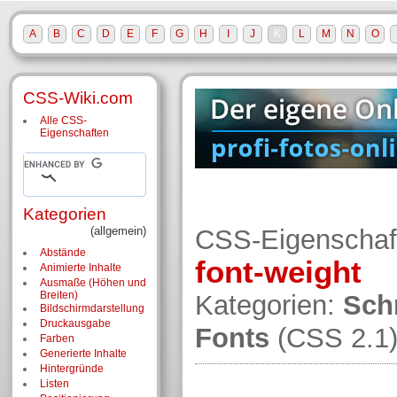
A
B
C
D
E
F
G
H
I
J
K
L
M
N
O
CSS-Wiki.com
Alle CSS-
Eigenschaften
Kategorien
(allgemein)
CSS-Eigenschaf
Abstände
font-weight
Animierte Inhalte
Ausmaße (Höhen und
Breiten)
Kategorien:
Sch
Bildschirm­darstellung
Druckausgabe
Fonts
(CSS 2.1
Farben
Generierte Inhalte
Hintergründe
Listen