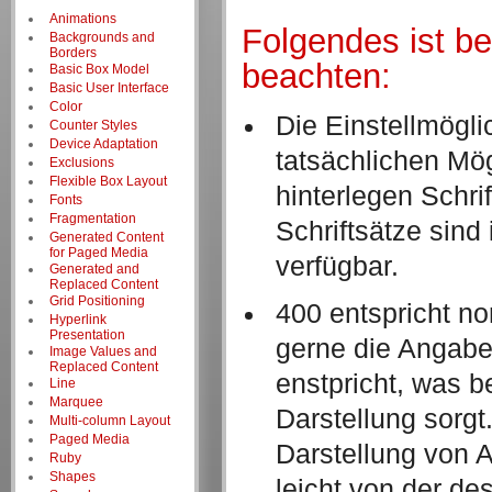
Animations
Folgendes ist b
Backgrounds and
Borders
beachten:
Basic Box Model
Basic User Interface
Color
Die Einstell​möglic
Counter Styles
Device Adaptation
tatsächlichen Mö
Exclusions
Flexible Box Layout
hinterlegen Schrif
Fonts
Fragmentation
Schriftsätze sind
Generated Content
for Paged Media
verfügbar.
Generated and
Replaced Content
Grid Positioning
400 entspricht no
Hyperlink
Presentation
gerne die Angabe
Image Values and
Replaced Content
enstpricht, was b
Line
Marquee
Darstellung sorg
Multi-column Layout
Paged Media
Darstellung von 
Ruby
Shapes
leicht von der de