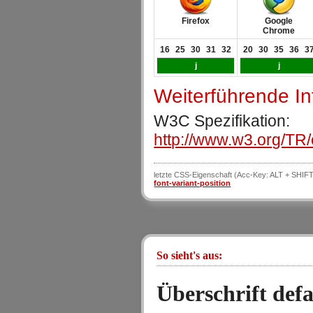
Firefox
Google
Chrome
16
25
30
31
32
20
30
35
36
3
j
j
Weiterführende I
W3C Spezifikation:
http://www.w3.org/TR/
letzte CSS-Eigenschaft (Acc-Key: ALT + SHIFT
font-variant-position
So sieht's aus:
Überschrift defa