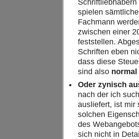
Schriftliebhabern
spielen sämtliche
Fachmann werden
zwischen einer 20
feststellen. Abg
Schriften eben ni
dass diese Steue
sind also
normal
Oder zynisch au
nach der ich such
ausliefert, ist m
solchen Eigensch
des Webangebots
sich nicht in Deta