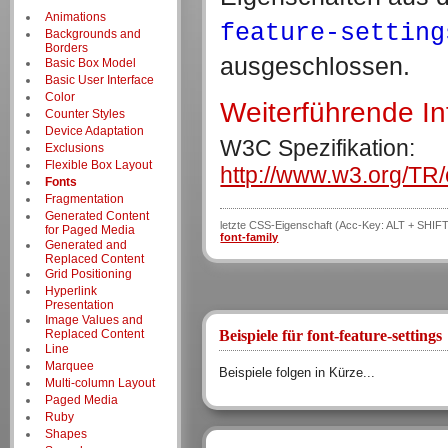
Animations
feature-setting
Backgrounds and
Borders
ausgeschlossen.
Basic Box Model
Basic User Interface
Color
Weiterführende I
Counter Styles
Device Adaptation
W3C Spezifikation:
Exclusions
Flexible Box Layout
http://www.w3.org/TR/
Fonts
Fragmentation
Generated Content
letzte CSS-Eigenschaft (Acc-Key: ALT + SHIFT
for Paged Media
font-family
Generated and
Replaced Content
Grid Positioning
Hyperlink
Presentation
Image Values and
Replaced Content
Beispiele für font-feature-settings
Line
Marquee
Beispiele folgen in Kürze...
Multi-column Layout
Paged Media
Ruby
Shapes