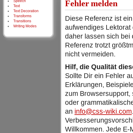
Fehler melden
Speech
Text
Text Decoration
Transforms
Diese Referenz ist ein
Transitions
aufwendiges Lektorat
Writing Modes
daher lassen sich be
Referenz trotzt größtm
nicht vermeiden.
Hilf, die Qualität die
Sollte Dir ein Fehler au
Erklärungen, Beispiel
zum Browsersupport, 
oder grammatikalische
an
info@css-wiki.com
Verbesserungsvorschlä
Willkommen. Jede E-Ma