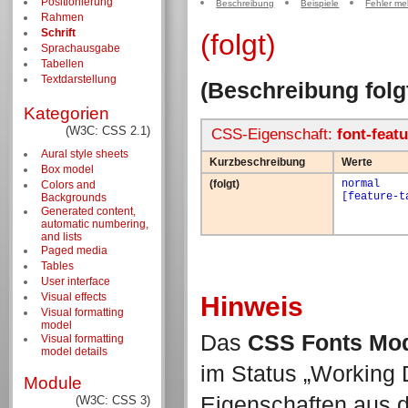
Positionierung
Beschreibung
Beispiele
Fehler me
Rahmen
Schrift
(folgt)
Sprachausgabe
Tabellen
Textdarstellung
(Beschreibung folgt
Kategorien
(W3C: CSS 2.1)
CSS-Eigenschaft:
font-featu
Aural style sheets
Kurzbeschreibung
Werte
Box model
(folgt)
normal
Colors and
[feature-t
Backgrounds
Generated content,
automatic numbering,
and lists
Paged media
Tables
User interface
Visual effects
Hinweis
Visual formatting
model
Das
CSS Fonts Mod
Visual formatting
model details
im Status
Working 
Module
Eigenschaften aus 
(W3C: CSS 3)