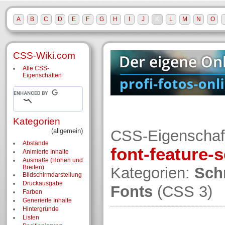
A
B
C
D
E
F
G
H
I
J
K
L
M
N
O
CSS-Wiki.com
Alle CSS-
Eigenschaften
Kategorien
(allgemein)
CSS-Eigenschaf
Abstände
font-feature-s
Animierte Inhalte
Ausmaße (Höhen und
Breiten)
Kategorien:
Sch
Bildschirm­darstellung
Druckausgabe
Fonts
(CSS 3)
Farben
Generierte Inhalte
Hintergründe
Listen