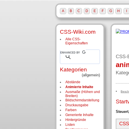
A
B
C
D
E
F
G
H
I
CSS-Wiki.com
Alle CSS-
Eigenschaften
CSS-E
ani
Kategorien
Kateg
(allgemein)
Abstände
Animierte Inhalte
Besch
Ausmaße (Höhen und
Breiten)
Bildschirm­darstellung
Start
Druckausgabe
Farben
Steuert
Generierte Inhalte
Hintergründe
CSS-
Listen