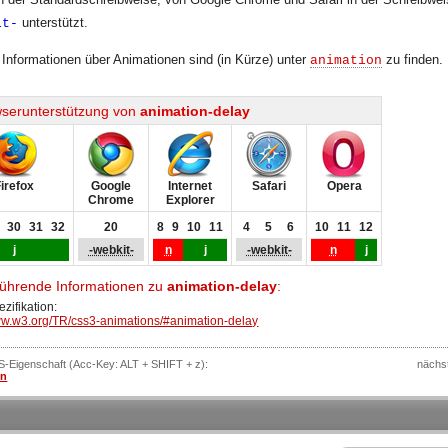
unterstützt.
it-
 Informationen über Animationen sind (in Kürze) unter
zu finden.
animation
serunterstützung von
animation-delay
Firefox
Google
Internet
Safari
Opera
Chrome
Explorer
30
31
32
20
8
9
10
11
4
5
6
10
11
12
j
-webkit-
n
j
-webkit-
n
j
führende Informationen zu
animation-delay
:
zifikation:
www.w3.org/TR/css3-animations/#animation-delay
SS-Eigenschaft (Acc-Key: ALT + SHIFT + z):
nächs
on