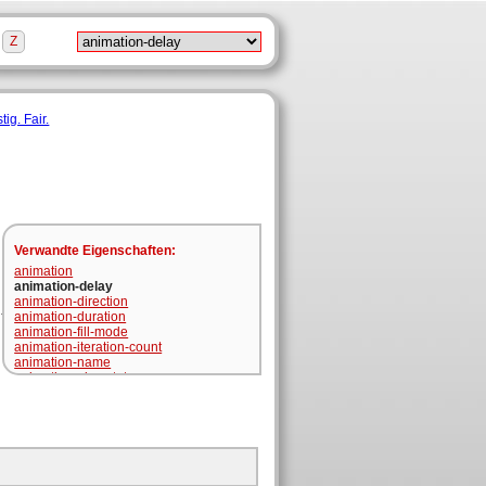
Z
Verwandte Eigenschaften
:
animation
animation-delay
animation-direction
animation-duration
animation-fill-mode
animation-iteration-count
animation-name
animation-play-state
animation-timing-function
marquee-direction
marquee-play-count
marquee-speed
marquee-style
transition
transition-delay