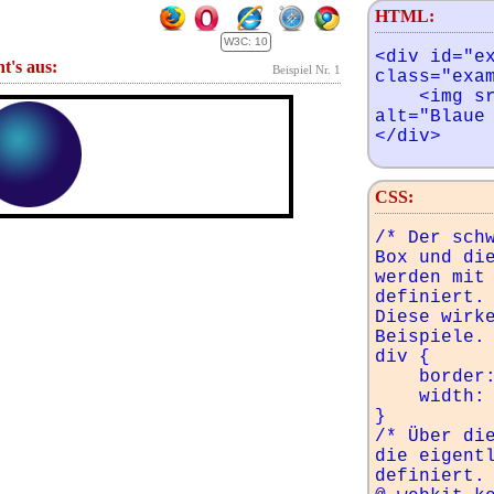
HTML:
W3C: 10
<div id="ex
ht's aus:
Beispiel Nr. 1
class="exam
    <img src="img/ball-blau.png" 
alt="Blaue 
</div>
CSS:
/* Der schw
Box und die
werden mit 
definiert.

Diese wirke
Beispiele. 
div {

    border: 4px solid black;

    width: 300px;

}

/* Über die
die eigentl
definiert. 