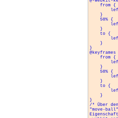
@-webkit-ke
    from {

        left: 0px;

    }

    50% {

        left: 200px;

    }

    to {

        left: 0px;

    }

}          
@keyframes 
    from {

        left: 0px;

    }

    50% {

        left: 200px;

    }

    to {

        left: 0px;

    }

}

/* Über den
"move-ball
Eigenschaft