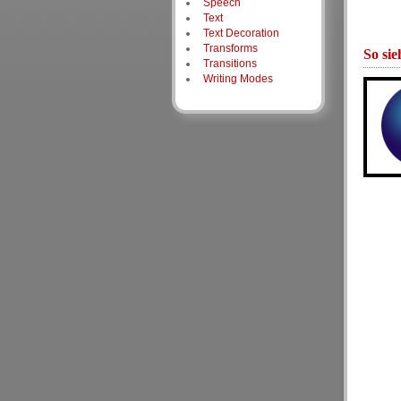
Speech
Text
Text Decoration
Transforms
So sie
Transitions
Writing Modes