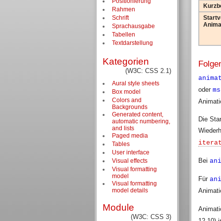
Positionierung
Kurzb
Rahmen
Startv
Schrift
Anima
Sprachausgabe
Tabellen
Textdarstellung
Kategorien
Folge
(W3C: CSS 2.1)
anima
Aural style sheets
oder
ms
Box model
Colors and
Animati
Backgrounds
Generated content,
Die Sta
automatic numbering,
and lists
Wiederh
Paged media
itera
Tables
User interface
Bei
Visual effects
an
Visual formatting
model
Für
an
Visual formatting
model details
Animati
Module
Animat
(W3C: CSS 3)
12.10) 