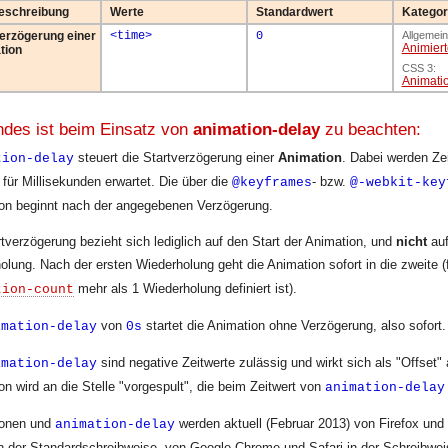
eschreibung
Werte
Standardwert
Kategor
erzögerung einer
<time>
0
Allgemein
Animiert
tion
CSS 3:
Animati
ndes ist beim Einsatz von
animation-delay
zu beachten:
steuert die Startverzögerung einer
Animation
. Dabei werden Ze
tion-delay
für Millisekunden erwartet. Die über die
- bzw.
@keyframes
@-webkit-key
on beginnt nach der angegebenen Verzögerung.
rtverzögerung bezieht sich lediglich auf den Start der Animation, und
nicht
auf
olung. Nach der ersten Wiederholung geht die Animation sofort in die zweite (
mehr als 1 Wiederholung definiert ist).
tion-count
von
startet die Animation ohne Verzögerung, also sofort.
imation-delay
0s
sind negative Zeitwerte zulässig und wirkt sich als "Offset"
imation-delay
on wird an die Stelle "vorgespult", die beim Zeitwert von
animation-delay
ionen und
werden aktuell (Februar 2013) von Firefox und
animation-delay
in der Standardschreibweise, von Google Chrome und Safari in der Schreibwe