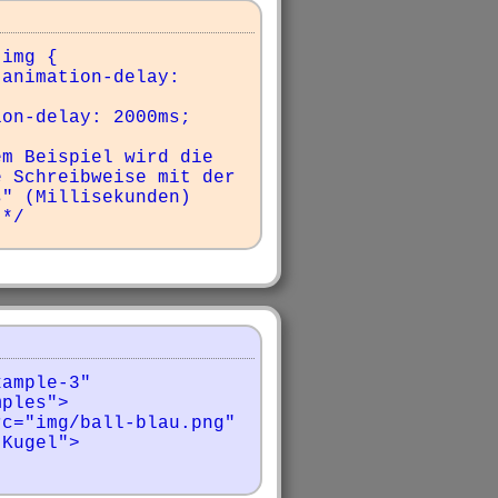
img {

m Beispiel wird die 
 Schreibweise mit der 
" (Millisekunden) 
 */
ample-3" 
ples">

Kugel">
