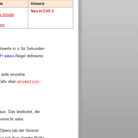
transition-duration
ie
Hinweis
transition-property
:
Neu in CSS 3
transition-timing-function
e Inhalte
ons
itwerte in
für Sekunden
s
-Regel definierte
frames
 jede einzelne
falls über
animation-
 aus. Das bedeutet, die
erreicht wäre.
 Opera (ab der Version
ise mit dem Vendor-Präfix