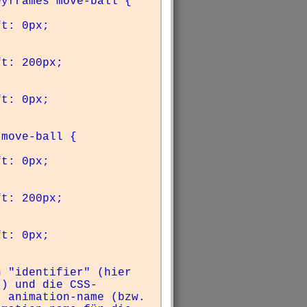
yframes move-ball {

  

move-ball {

 "identifier" (hier 
") und die CSS-
 animation-name (bzw. 