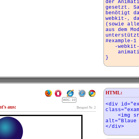
der Animati
gesetzt. Sa
benötigt d
webkit-, da
(sowie alle
aus dem Mod
unterstützt
#example-1 
   -webkit-animation-delay: 2s;

    animation-delay: 2s;

}
HTML:
W3C: 10
<div id="ex
ht's aus:
Beispiel Nr. 2
class="exam
    <img src="img/ball-blau.png" 
alt="Blaue 
</div>