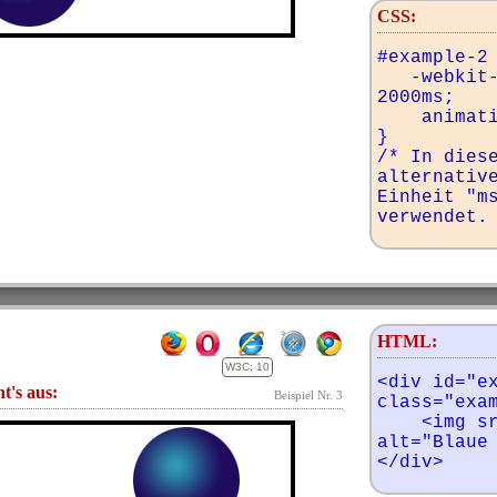
CSS:
#example-2 
   -webkit-animation-delay: 
2000ms;

    animation-delay: 2000ms;

}

/* In diese
alternative
Einheit "ms
verwendet.
HTML:
W3C: 10
<div id="ex
ht's aus:
Beispiel Nr. 3
class="exam
    <img src="img/ball-blau.png" 
alt="Blaue 
</div>