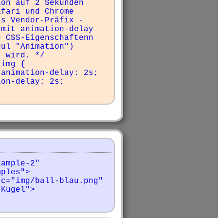
on auf 2 Sekunden 
fari und Chrome 
as Vendor-Präfix -
mit animation-delay 
 CSS-Eigenschaftenn 
ul "Animation") 
 wird. */

img {

ample-2" 
ples">

Kugel">
