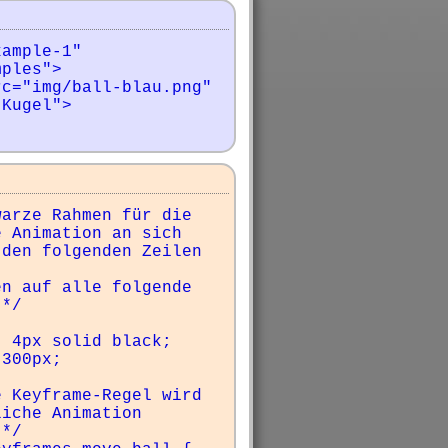
ample-1" 
ples">

Kugel">

arze Rahmen für die 
 Animation an sich 
den folgenden Zeilen 
n auf alle folgende 
*/            

 Keyframe-Regel wird 
iche Animation 
*/
