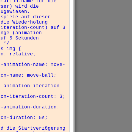
mation-name für die 
ser) wird die 
ugewiesen. 

spiele auf dieser 
die Wiederholung 
iteration-count) auf 3 
änge (animation-
uf 5 Sekunden 
 */

s img {

d die Startverzögerung 