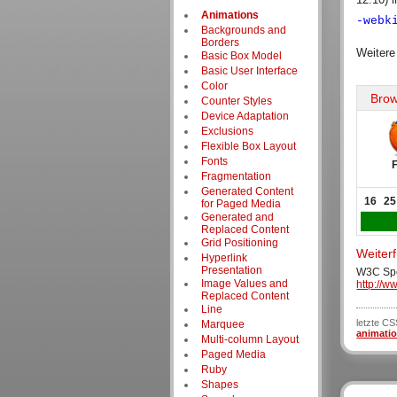
Animations
-webk
Backgrounds and
Borders
Weitere
Basic Box Model
Basic User Interface
Color
Brow
Counter Styles
Device Adaptation
Exclusions
Flexible Box Layout
Fonts
Fragmentation
Generated Content
16
25
for Paged Media
Generated and
Replaced Content
Grid Positioning
Weiter
Hyperlink
Presentation
W3C Spe
Image Values and
http://
Replaced Content
Line
letzte C
Marquee
animati
Multi-column Layout
Paged Media
Ruby
Shapes