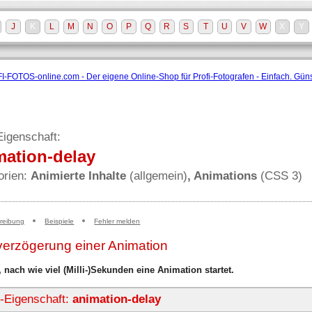
J
K
L
M
N
O
P
Q
R
S
T
U
V
W
X
Y
igenschaft:
mation-delay
orien:
Animierte Inhalte
(allgemein)
, Animations
(CSS 3)
reibung
Beispiele
Fehler melden
verzögerung einer Animation
, nach wie viel (Milli-)Sekunden eine Animation startet.
Eigenschaft:
animation-delay