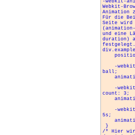
-webkit-ani
Webkit-Brow
Animation z
Für die Bei
Seite wird 
(animation-
und eine L
duration) a
festgelegt.
div.example
    position: relative;

    -webkit-animation-name: move-
ball;

    animation-name: move-ball;

    -webkit-animation-iteration-
count: 3;

    animation-iteration-count: 3;

    -webkit-animation-duration: 
5s;

    animation-duration: 5s;

 }

/* Hier wir