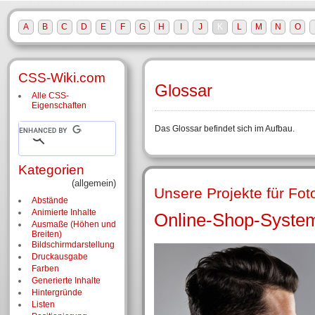
A
B
C
D
E
F
G
H
I
J
K
L
M
N
O
CSS-Wiki.com
Glossar
Alle CSS-
Eigenschaften
Das Glossar befindet sich im Aufbau.
Kategorien
(allgemein)
Unsere Projekte für Fot
Abstände
Animierte Inhalte
Online-Shop-System
Ausmaße (Höhen und
Breiten)
Bildschirm­darstellung
Druckausgabe
Farben
Generierte Inhalte
Hintergründe
Listen