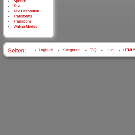
Speech
Text
Text Decoration
Transforms
Transitions
Writing Modes
Seiten:
Logbuch
Kategorien
FAQ
Links
HTML5 