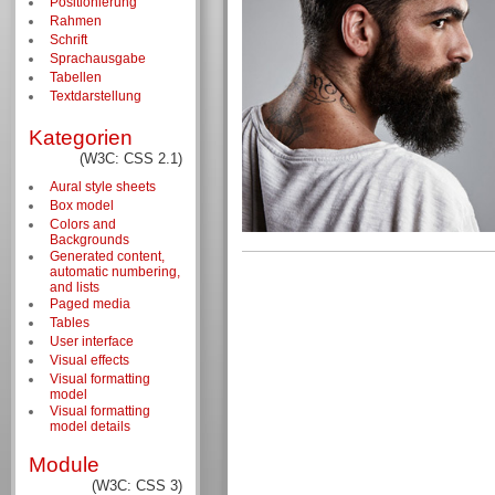
Positionierung
Rahmen
Schrift
Sprachausgabe
Tabellen
Textdarstellung
Kategorien
(W3C: CSS 2.1)
Aural style sheets
Box model
Colors and
Backgrounds
Generated content,
automatic numbering,
and lists
Paged media
Tables
User interface
Visual effects
Visual formatting
model
Visual formatting
model details
Module
(W3C: CSS 3)